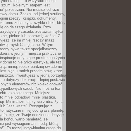
tymentalnej – to wszystko buduje
y szum. Kolejnym etapem jest
e” przestrzeni. Nie musisz od razu
owy domu. Zacznij od jednej szuflady,
tegorii rzeczy: książki, dokumenty,
ęki temu zobaczysz szybki efekt, który
ę do dalszego działania. Przy
rzydaje się zasada: zostawiam tylko
czne, piękne lub naprawdę ważne. Z
yjesz, że im mniej rzeczy masz
atwiej myśli Ci się jasno. W tym
mocny bywa także specjalistyczny
zbiera w jednym miejscu praktyczne
inspiracje dotyczące prostszego życia.
 domu to nie tylko estetyka, ale też
ując mniej, robisz bardziej świadome
ast pięciu tanich przedmiotów, które
niszczą, inwestujesz w jedną porządną
mo dotyczy dekoracji – lepiej postawić
bionych elementów niż kolekcjonować
przypadkowych ozdób. Nie można też
ektu ekologicznego. Mniejsza
o mniej odpadów, mniej plastiku,
cji. Minimalizm łączy się z ideą życia
 lub “less waste”. Rezygnując z
tomatycznie mniej obciążasz planetę,
tysfakcję, że Twoje codzienne decyzje
Na końcu warto pamiętać, że
ie jest wyścigiem ani modą, którą
ać”. To raczej indywidualna droga do