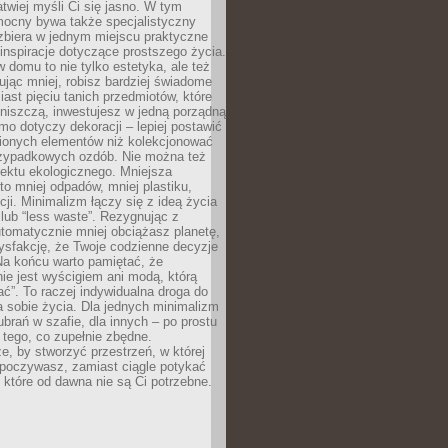
atwiej myśli Ci się jasno. W tym
mocny bywa także specjalistyczny
zbiera w jednym miejscu praktyczne
inspiracje dotyczące prostszego życia.
 domu to nie tylko estetyka, ale też
ując mniej, robisz bardziej świadome
ast pięciu tanich przedmiotów, które
niszczą, inwestujesz w jedną porządną
mo dotyczy dekoracji – lepiej postawić
bionych elementów niż kolekcjonować
przypadkowych ozdób. Nie można też
ektu ekologicznego. Mniejsza
o mniej odpadów, mniej plastiku,
cji. Minimalizm łączy się z ideą życia
 lub “less waste”. Rezygnując z
tomatycznie mniej obciążasz planetę,
tysfakcję, że Twoje codzienne decyzje
Na końcu warto pamiętać, że
ie jest wyścigiem ani modą, którą
ać”. To raczej indywidualna droga do
 sobie życia. Dla jednych minimalizm
brań w szafie, dla innych – po prostu
 tego, co zupełnie zbędne.
e, by stworzyć przestrzeń, w której
poczywasz, zamiast ciągle potykać
, które od dawna nie są Ci potrzebne.