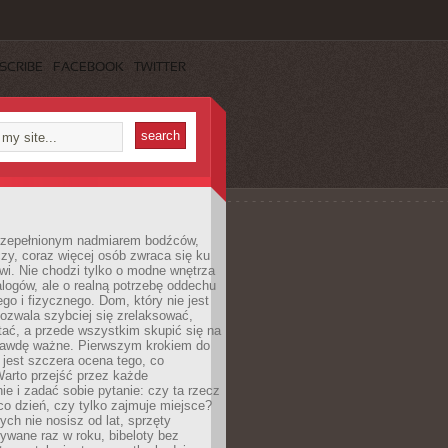
SCRIBE
FACEBOOK
TWITTER
rzepełnionym nadmiarem bodźców,
czy, coraz więcej osób zwraca się ku
i. Nie chodzi tylko o modne wnętrza
logów, ale o realną potrzebę oddechu
go i fizycznego. Dom, który nie jest
ozwala szybciej się zrelaksować,
ątać, a przede wszystkim skupić się na
rawdę ważne. Pierwszym krokiem do
jest szczera ocena tego, co
arto przejść przez każde
e i zadać sobie pytanie: czy ta rzecz
co dzień, czy tylko zajmuje miejsce?
rych nie nosisz od lat, sprzęty
ywane raz w roku, bibeloty bez