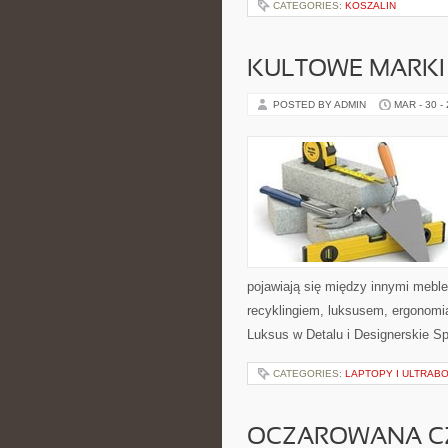
CATEGORIES:
KOSZALIN
KULTOWE MARKI 
POSTED BY ADMIN
MAR - 30 -
pojawiają się między innymi mebl
recyklingiem, luksusem, ergonomi
Luksus w Detalu i Designerskie Sp
CATEGORIES:
LAPTOPY I ULTRAB
OCZAROWANA C