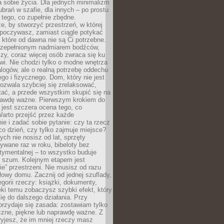
 sobie życia. Dla jednych minimalizm
brań w szafie, dla innych – po prostu
 tego, co zupełnie zbędne.
e, by stworzyć przestrzeń, w której
poczywasz, zamiast ciągle potykać
, które od dawna nie są Ci potrzebne.
rzepełnionym nadmiarem bodźców,
czy, coraz więcej osób zwraca się ku
i. Nie chodzi tylko o modne wnętrza
logów, ale o realną potrzebę oddechu
go i fizycznego. Dom, który nie jest
ozwala szybciej się zrelaksować,
ątać, a przede wszystkim skupić się na
rawdę ważne. Pierwszym krokiem do
jest szczera ocena tego, co
arto przejść przez każde
e i zadać sobie pytanie: czy ta rzecz
co dzień, czy tylko zajmuje miejsce?
rych nie nosisz od lat, sprzęty
ywane raz w roku, bibeloty bez
tymentalnej – to wszystko buduje
y szum. Kolejnym etapem jest
e” przestrzeni. Nie musisz od razu
owy domu. Zacznij od jednej szuflady,
tegorii rzeczy: książki, dokumenty,
ęki temu zobaczysz szybki efekt, który
ę do dalszego działania. Przy
rzydaje się zasada: zostawiam tylko
czne, piękne lub naprawdę ważne. Z
yjesz, że im mniej rzeczy masz