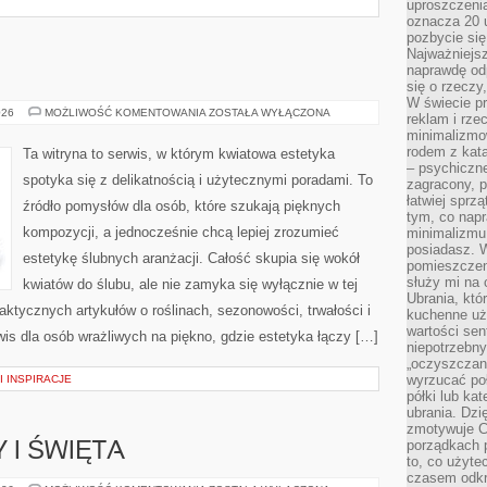
uproszczenia
oznacza 20 u
pozbycie się
Najważniejsz
naprawdę od
się o rzeczy
W świecie p
PARVIFLORA
026
MOŻLIWOŚĆ KOMENTOWANIA
ZOSTAŁA WYŁĄCZONA
reklam i rze
minimalizmow
rodem z kata
Ta witryna to serwis, w którym kwiatowa estetyka
– psychiczne
spotyka się z delikatnością i użytecznymi poradami. To
zagracony, p
łatwiej sprz
źródło pomysłów dla osób, które szukają pięknych
tym, co nap
kompozycji, a jednocześnie chcą lepiej zrozumieć
minimalizmu 
posiadasz. W
estetykę ślubnych aranżacji. Całość skupia się wokół
pomieszczeni
służy mi na 
kwiatów do ślubu, ale nie zamyka się wyłącznie w tej
Ubrania, któ
aktycznych artykułów o roślinach, sezonowości, trwałości i
kuchenne uż
wartości sen
s dla osób wrażliwych na piękno, gdzie estetyka łączy […]
niepotrzebn
„oczyszczani
wyrzucać poł
I INSPIRACJE
półki lub ka
ubrania. Dzi
zmotywuje Ci
porządkach p
 I ŚWIĘTA
to, co użyte
czasem odkr