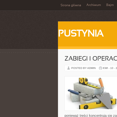
Archiwum
Bajm
Strona główna
PUSTYNIA
ZABIEGI I OPERA
POSTED BY ADMIN
KWI - 10 - 
ponieważ treści koncentrują się za