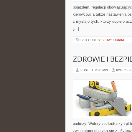
pojazdem, regulacji obowiązującyc
kierowców, a także nastawienia p
z myślą o tych, którzy dopiero ucz
[…]
CATEGORIES:
SLOW COOKING
ZDROWIE I BEZP
POSTED BY ADMIN
KWI - 2 - 2
podróży. Weterynarzkrotoszyn.pl t
zwierzętami spotyka się z użytec