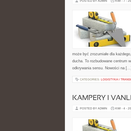
POSTED BY ADMIN
KWI - 7 - 2
może być zrozumiałe dla każdego,
ducha. To rozbudowane centrum wie
odkrywania sensu. Nowości na […
CATEGORIES:
LOGISTYKA I TRAN
KAMPERY I VANL
POSTED BY ADMIN
KWI - 4 - 2