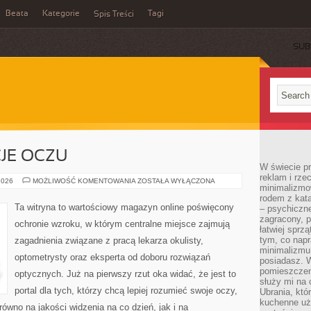
Beata
Kategorie
Tagi
Spis Treści
SUB
CJE OCZU
W świecie p
reklam i rze
ZABIEGI
2026
MOŻLIWOŚĆ KOMENTOWANIA
ZOSTAŁA WYŁĄCZONA
minimalizmow
I
OPERACJE
rodem z kata
OCZU
Ta witryna to wartościowy magazyn online poświęcony
– psychiczne
zagracony, p
ochronie wzroku, w którym centralne miejsce zajmują
łatwiej sprz
tym, co nap
zagadnienia związane z pracą lekarza okulisty,
minimalizmu 
optometrysty oraz eksperta od doboru rozwiązań
posiadasz. W
pomieszczeni
optycznych. Już na pierwszy rzut oka widać, że jest to
służy mi na 
portal dla tych, którzy chcą lepiej rozumieć swoje oczy,
Ubrania, któ
kuchenne uż
równo na jakości widzenia na co dzień, jak i na