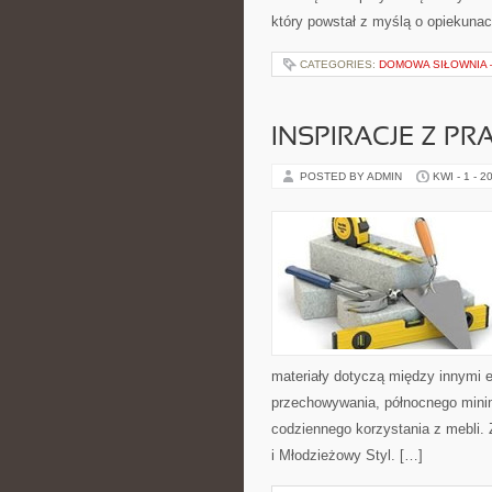
który powstał z myślą o opiekuna
CATEGORIES:
DOMOWA SIŁOWNIA 
INSPIRACJE Z 
POSTED BY ADMIN
KWI - 1 - 2
materiały dotyczą między innymi 
przechowywania, północnego minim
codziennego korzystania z mebli. 
i Młodzieżowy Styl. […]