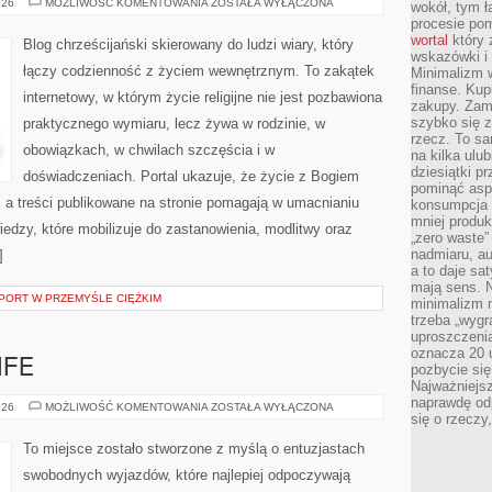
ROK
026
MOŻLIWOŚĆ KOMENTOWANIA
ZOSTAŁA WYŁĄCZONA
wokół, tym ł
LITURGICZNY
procesie po
I
ŚWIĘTA
wortal
który 
Blog chrześcijański skierowany do ludzi wiary, który
wskazówki i 
łączy codzienność z życiem wewnętrznym. To zakątek
Minimalizm w
finanse. Kup
internetowy, w którym życie religijne nie jest pozbawiona
zakupy. Zami
szybko się z
praktycznego wymiaru, lecz żywa w rodzinie, w
rzecz. To sa
obowiązkach, w chwilach szczęścia i w
na kilka ulu
dziesiątki 
doświadczeniach. Portal ukazuje, że życie z Bogiem
pominąć asp
 a treści publikowane na stronie pomagają w umacnianiu
konsumpcja t
mniej produk
dzy, które mobilizuje do zastanowienia, modlitwy oraz
„zero waste”
nadmiaru, au
]
a to daje sa
mają sens. 
SPORT W PRZEMYŚLE CIĘŻKIM
minimalizm n
trzeba „wygr
uproszczenia
oznacza 20 u
IFE
pozbycie się
Najważniejsz
naprawdę od
KAMPERY
026
MOŻLIWOŚĆ KOMENTOWANIA
ZOSTAŁA WYŁĄCZONA
się o rzeczy
I
VANLIFE
To miejsce zostało stworzone z myślą o entuzjastach
swobodnych wyjazdów, które najlepiej odpoczywają