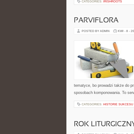
CATEGORIES:
IRISHROOTS
PARVIFLORA
POSTED BY ADMIN
KWI - 8 - 2
tematyce, bo prowadzi także do pr
sposobach komponowania. To serwi
CATEGORIES:
HISTORIE SUKCESU 
ROK LITURGICZNY