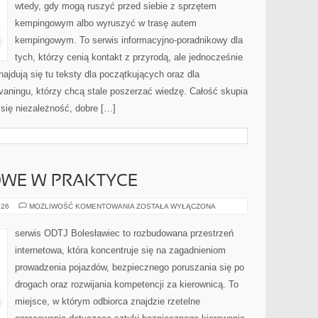
wtedy, gdy mogą ruszyć przed siebie z sprzętem
kempingowym albo wyruszyć w trasę autem
kempingowym. To serwis informacyjno-poradnikowy dla
tych, którzy cenią kontakt z przyrodą, ale jednocześnie
ajdują się tu teksty dla początkujących oraz dla
ningu, którzy chcą stale poszerzać wiedzę. Całość skupia
 się niezależność, dobre […]
OWE W PRAKTYCE
PRZEPISY
026
MOŻLIWOŚĆ KOMENTOWANIA
ZOSTAŁA WYŁĄCZONA
DROGOWE
W
PRAKTYCE
serwis ODTJ Bolesławiec to rozbudowana przestrzeń
internetowa, która koncentruje się na zagadnieniom
prowadzenia pojazdów, bezpiecznego poruszania się po
drogach oraz rozwijania kompetencji za kierownicą. To
miejsce, w którym odbiorca znajdzie rzetelne