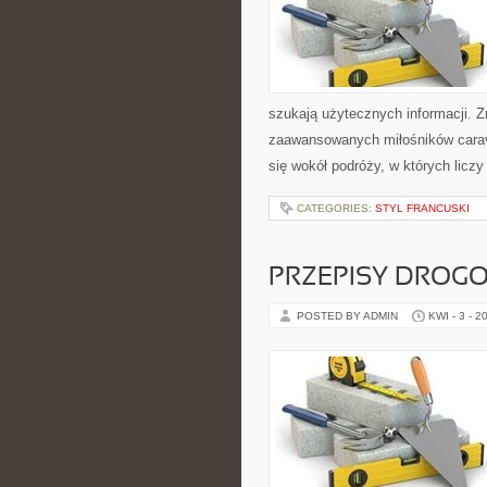
szukają użytecznych informacji. Zn
zaawansowanych miłośników carava
się wokół podróży, w których liczy
CATEGORIES:
STYL FRANCUSKI
PRZEPISY DROG
POSTED BY ADMIN
KWI - 3 - 2