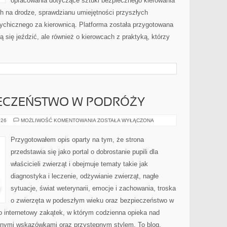
opracowania dotyczące sztuki bezpiecznego kierowania
h na drodze, sprawdzianu umiejętności przyszłych
sychicznego za kierownicą. Platforma została przygotowana
ą się jeździć, ale również o kierowcach z praktyką, którzy
IECZEŃSTWO W PODRÓŻY
ZDROWIE
026
MOŻLIWOŚĆ KOMENTOWANIA
ZOSTAŁA WYŁĄCZONA
I
BEZPIECZEŃSTWO
W
Przygotowałem opis oparty na tym, że strona
PODRÓŻY
przedstawia się jako portal o dobrostanie pupili dla
właścicieli zwierząt i obejmuje tematy takie jak
diagnostyka i leczenie, odżywianie zwierząt, nagłe
sytuacje, świat weterynarii, emocje i zachowania, troska
o zwierzęta w podeszłym wieku oraz bezpieczeństwo w
o internetowy zakątek, w którym codzienna opieka nad
znymi wskazówkami oraz przystępnym stylem. To blog,