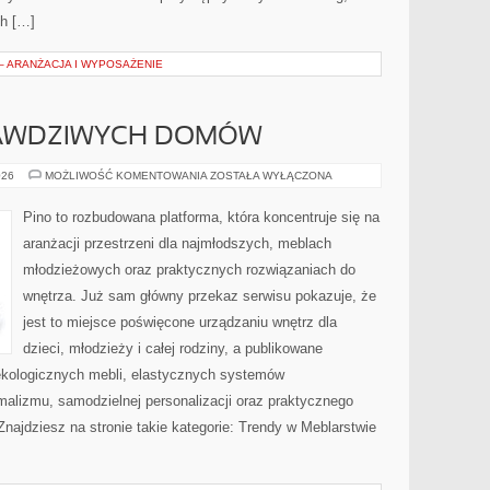
ch […]
– ARANŻACJA I WYPOSAŻENIE
PRAWDZIWYCH DOMÓW
INSPIRACJE
026
MOŻLIWOŚĆ KOMENTOWANIA
ZOSTAŁA WYŁĄCZONA
Z
PRAWDZIWYCH
DOMÓW
Pino to rozbudowana platforma, która koncentruje się na
aranżacji przestrzeni dla najmłodszych, meblach
młodzieżowych oraz praktycznych rozwiązaniach do
wnętrza. Już sam główny przekaz serwisu pokazuje, że
jest to miejsce poświęcone urządzaniu wnętrz dla
dzieci, młodzieży i całej rodziny, a publikowane
ekologicznych mebli, elastycznych systemów
alizmu, samodzielnej personalizacji oraz praktycznego
Znajdziesz na stronie takie kategorie: Trendy w Meblarstwie