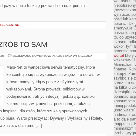
wartości sen
niepotrzebn
łączy w sobie funkcję przewodnika oraz portalu
„oczyszczani
wyrzucać poł
półki lub ka
ubrania. Dzi
INTELIGENTNE
zmotywuje Ci
porządkach p
to, co użyte
czasem odkr
 ZRÓB TO SAM
wokół, tym ł
procesie po
wortal
który 
PORADNIKI
026
MOŻLIWOŚĆ KOMENTOWANIA
ZOSTAŁA WYŁĄCZONA
DIY
wskazówki i 
–
Minimalizm w
ZRÓB
Mars-Net to wartościowa serwis tematyczny, która
finanse. Kup
TO
SAM
zakupy. Zami
koncentruje się na wykończeniu wnętrz. To serwis, w
szybko się z
którym pomysły idą w parze z użytecznymi
rzecz. To sa
na kilka ulu
wskazówkami. Strona prowadzi odbiorców w
dziesiątki 
podejmowaniu trafnych decyzji, pokazując szeroki
pominąć asp
konsumpcja t
zakres opcji związanych z podłogami, a także z
mniej produk
„zero waste”
 inspiracji dla osób, które szukają sprawdzonych
nadmiaru, au
b biura. Warto przeczytać: Dywany i Wykładziny i Rolety,
a to daje sa
mają sens. 
na znaleźć obszerne […]
minimalizm n
trzeba „wygr