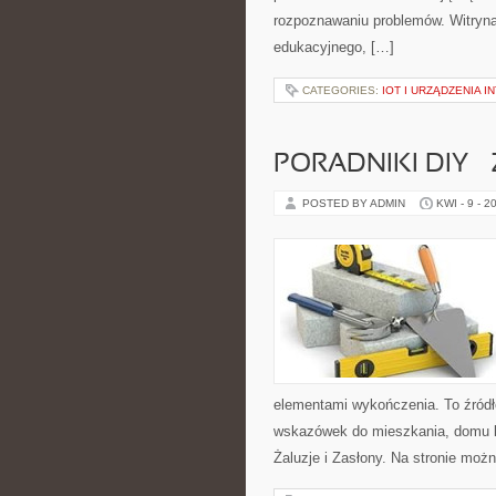
rozpoznawaniu problemów. Witryna 
edukacyjnego, […]
CATEGORIES:
IOT I URZĄDZENIA 
PORADNIKI DIY –
POSTED BY ADMIN
KWI - 9 - 2
elementami wykończenia. To źródło
wskazówek do mieszkania, domu lu
Żaluzje i Zasłony. Na stronie moż