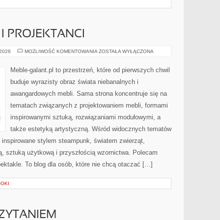
I PROJEKTANCI
KULTOWE
 2026
MOŻLIWOŚĆ KOMENTOWANIA
ZOSTAŁA WYŁĄCZONA
MARKI
I
PROJEKTANCI
Meble-galant.pl to przestrzeń, które od pierwszych chwil
buduje wyrazisty obraz świata niebanalnych i
awangardowych mebli. Sama strona koncentruje się na
tematach związanych z projektowaniem mebli, formami
inspirowanymi sztuką, rozwiązaniami modułowymi, a
także estetyką artystyczną. Wśród widocznych tematów
e inspirowane stylem steampunk, światem zwierząt,
ą, sztuką użytkową i przyszłością wzornictwa. Polecam
ektakle. To blog dla osób, które nie chcą otaczać […]
OOKI
ZYTANIEM