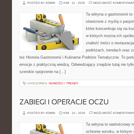
POSTED BY ADMIN
KWI - 11 - 2026
MOŻLIWOŚĆ KOMENTOWA
Ta witryna o gastronomii to
stworzone z myślą o pasjon
które koncentruje się na ku
w których można ich sprób
znaleźć treści o restauracj
podróżach, trendach oraz z
też Historia Gastronomii i Kulinarne Podróże Tematyczne. To porta
emocje z praktyczną wiedzą. Odwiedzający znajdzie tutaj nie tylko
szerokie spojrzenie na […]
CATEGORIES:
NOWOŚCI I TRENDY
ZABIEGI I OPERACJE OCZU
POSTED BY ADMIN
KWI - 10 - 2026
MOŻLIWOŚĆ KOMENTOWA
Ta witryna to wartościowy
ochronie wzroku, w którym 