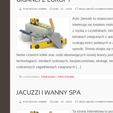
GIGANCI Z EUROPY
POSTED BY ADMIN
KWI - 21 - 2026
MOŻLIWOŚĆ KOMENTOWA
Auto Jarmark to nowoczesna
interesują się światem moto
z myślą o czytelnikach, kt
tematach związanych z aut
szukają treści podanych w 
sposób. Strona skupia się 
fanów czterech kółek oraz osób obserwujących rozwój branży je
technologiach, trendach rynkowych, bezpieczeństwie, ekologii, t
codziennych zagadnieniach związanych […]
CATEGORIES:
PRZEKĄSKI I PRZYSTAWKI
JACUZZI I WANNY SPA
POSTED BY ADMIN
KWI - 19 - 2026
MOŻLIWOŚĆ KOMENTOWA
Ta strona internetowa to pr