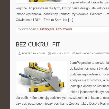
odpowiednio dobrane lampy 
wnętrze. To przestrzeń dla tych, którzy cenią design, ale jednoc
jakość wykonania i codzienny komfort użytkowania. Polecam: Sma
Oświetlenie i DIY – Zrób to Sam. Na […]
CATEGORIES:
PRZEKĄSKI I PRZYSTAWKI
BEZ CUKRU I FIT
POSTED BY ADMIN
KWI - 23 - 2026
MOŻLIWOŚĆ KOMENTOWA
JemWegańsko to serwis, któ
do kuchni roślinnej i świad
codziennego jedzenia. To wi
spotyka się z prostotą, a r
jadłospis oparty na roślin
lekka i jednocześnie sycą
dla osób, które szukają codziennych rozwiązań na śniadanie, obia
czy coś pysznego między posiłkami. Zobacz także Desery Roślin