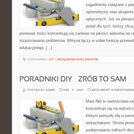
zagadnienia związane z prac
optometrysty oraz eksperta
optycznych. Już na pierwszy
portal dla tych, którzy chcą
ponieważ treści koncentrują się zarówno na jakości widzenia na co
rozpoznawaniu problemów. Witryna łączy w sobie funkcję przewodn
edukacyjnego, […]
CATEGORIES:
IOT I URZĄDZENIA INTELIGENTNE
PORADNIKI DIY – ZRÓB TO SAM
POSTED BY ADMIN
KWI - 9 - 2026
MOŻLIWOŚĆ KOMENTOWAN
Mars-Net to wartościowa se
koncentruje się na wykończ
którym pomysły idą w parz
wskazówkami. Strona prowa
podejmowaniu trafnych decy