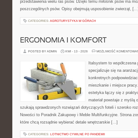
przedstawienia wielu ras psów. Dzięki temu miłośnik psów ma m
poszczególnych psów. Opisy obejmują usposobienie zwierząt, […
CATEGORIES:
AGROTURYSTYKA W GÓRACH
ERGONOMIA I KOMFORT
POSTED BY ADMIN
KWI - 13 - 2026
MOŻLIWOŚĆ KOMENTOWA
Italsystem to współczesna p
specjalizuje się na aranżac
konkretnych podpowiedziac
mieszkanie i miejsce pracy
estetyka łączy się z prakt
materiał powstaje z myślą o
szukają sprawdzonych rozwiązań dotyczących foteli i szeroko ro
Nowości to Poradnik Zakupowy i Meble Multifunkcyjne. Strona zos
które chcą rozsądnie wybierać detale wnętrzarskie […]
CATEGORIES:
LOTNICTWO CYWILNE PO PANDEMII