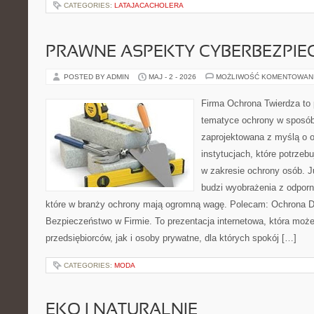
CATEGORIES:
LATAJACACHOLERA
PRAWNE ASPEKTY CYBERBEZPI
POSTED BY ADMIN
MAJ - 2 - 2026
MOŻLIWOŚĆ KOMENTOWAN
Firma Ochrona Twierdza to p
tematyce ochrony w sposób 
zaprojektowana z myślą o o
instytucjach, które potrze
w zakresie ochrony osób. 
budzi wyobrażenia z odporno
które w branży ochrony mają ogromną wagę. Polecam: Ochrona 
Bezpieczeństwo w Firmie. To prezentacja internetowa, która moż
przedsiębiorców, jak i osoby prywatne, dla których spokój […]
CATEGORIES:
MODA
EKO I NATURALNIE