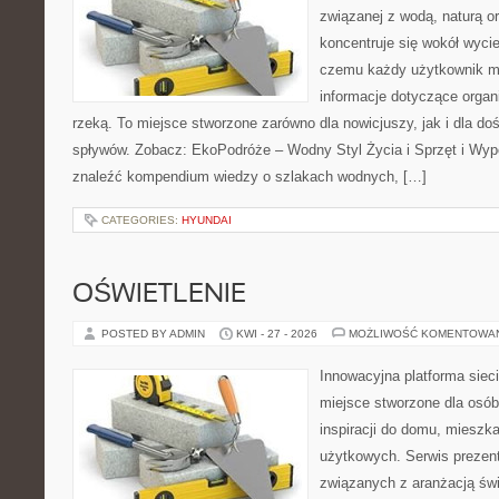
związanej z wodą, naturą o
koncentruje się wokół wyci
czemu każdy użytkownik m
informacje dotyczące organ
rzeką. To miejsce stworzone zarówno dla nowicjuszy, jak i dla 
spływów. Zobacz: EkoPodróże – Wodny Styl Życia i Sprzęt i Wyp
znaleźć kompendium wiedzy o szlakach wodnych, […]
CATEGORIES:
HYUNDAI
OŚWIETLENIE
POSTED BY ADMIN
KWI - 27 - 2026
MOŻLIWOŚĆ KOMENTOWA
Innowacyjna platforma sie
miejsce stworzone dla osób
inspiracji do domu, mieszka
użytkowych. Serwis prezent
związanych z aranżacją świ