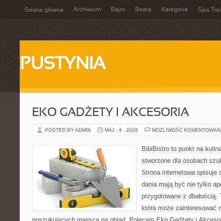
Archiwum
Bajm
Beata
Kategorie
Strona główna
Spis Tre
PUSTYNIA
EKO GADŻETY I AKCESORIA
POSTED BY ADMIN
MAJ - 4 - 2026
MOŻLIWOŚĆ KOMENTOWAN
BibiBistro to punkt na kulin
stworzone dla osobach szu
Strona internetowa opisuje 
dania mają być nie tylko ap
przygotowane z dbałością. 
która może zainteresować m
poszukujących miejsca na obiad. Polecam Eko Gadżety i Akcesori