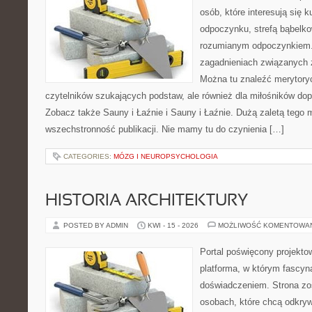
osób, które interesują się k
odpoczynku, strefą bąbelko
rozumianym odpoczynkiem. 
zagadnieniach związanych z
Można tu znaleźć merytoryc
czytelników szukających podstaw, ale również dla miłośników do
Zobacz także Sauny i Łaźnie i Sauny i Łaźnie. Dużą zaletą tego m
wszechstronność publikacji. Nie mamy tu do czynienia […]
CATEGORIES:
MÓZG I NEUROPSYCHOLOGIA
HISTORIA ARCHITEKTURY
POSTED BY ADMIN
KWI - 15 - 2026
MOŻLIWOŚĆ KOMENTOWA
Portal poświęcony projektow
platforma, w którym fascyn
doświadczeniem. Strona zo
osobach, które chcą odkry