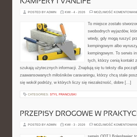
KAMPERY I VANLIFE
POSTED BY ADMIN
KWI - 4 - 2026
MOŻLIWOŚĆ KOMENTOWAN
To miejsce zostało stworzo
swobodnych wyjazdów, któr
wtedy, gdy mogą ruszyć prz
kempingowym albo wyruszy
kempingowym. To serwis in
tych, którzy cenią kontakt 
szukają użytecznych informacji. Znajdują się tu teksty dla począt
zaawansowanych miłośników caravaningu, którzy chcą stale posz
się wokół podróży, w których liczy się niezależność, dobre […]
CATEGORIES:
STYL FRANCUSKI
PRZEPISY DROGOWE W PRAKTYC
POSTED BY ADMIN
KWI - 3 - 2026
MOŻLIWOŚĆ KOMENTOWAN
serwis ODTJ Bolesławiec t