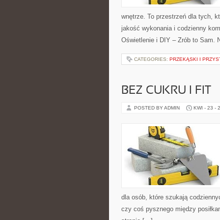
wnętrze. To przestrzeń dla tych, 
jakość wykonania i codzienny kom
Oświetlenie i DIY – Zrób to Sam. 
CATEGORIES:
PRZEKĄSKI I PRZYS
BEZ CUKRU I FIT
POSTED BY ADMIN
KWI - 23 - 
dla osób, które szukają codzienny
czy coś pysznego między posiłkam