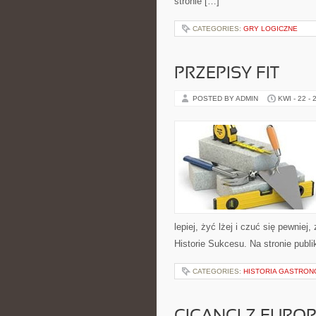
stronie […]
CATEGORIES:
GRY LOGICZNE
PRZEPISY FIT
POSTED BY ADMIN
KWI - 22 - 
lepiej, żyć lżej i czuć się pewniej
Historie Sukcesu. Na stronie publ
CATEGORIES:
HISTORIA GASTRON