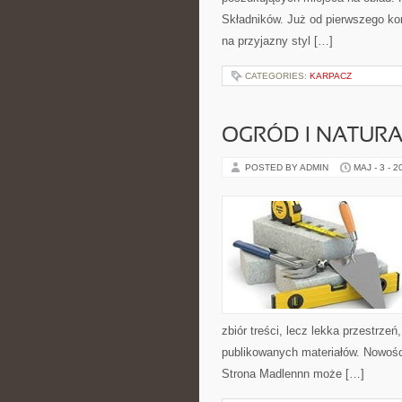
Składników. Już od pierwszego kon
na przyjazny styl […]
CATEGORIES:
KARPACZ
OGRÓD I NATUR
POSTED BY ADMIN
MAJ - 3 - 2
zbiór treści, lecz lekka przestrze
publikowanych materiałów. Nowości
Strona Madlennn może […]