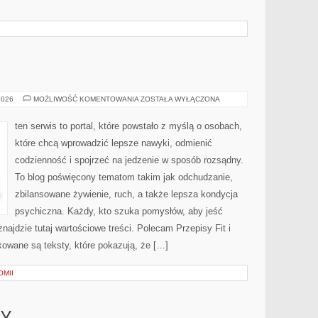
PRZEPISY
2026
MOŻLIWOŚĆ KOMENTOWANIA
ZOSTAŁA WYŁĄCZONA
FIT
ten serwis to portal, które powstało z myślą o osobach,
które chcą wprowadzić lepsze nawyki, odmienić
codzienność i spojrzeć na jedzenie w sposób rozsądny.
To blog poświęcony tematom takim jak odchudzanie,
zbilansowane żywienie, ruch, a także lepsza kondycja
psychiczna. Każdy, kto szuka pomysłów, aby jeść
, znajdzie tutaj wartościowe treści. Polecam Przepisy Fit i
ikowane są teksty, które pokazują, że […]
OMII