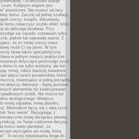
tymentalnej – to wszystko buduje
y szum. Kolejnym etapem jest
e” przestrzeni. Nie musisz od razu
owy domu. Zacznij od jednej szuflady,
tegorii rzeczy: książki, dokumenty,
ęki temu zobaczysz szybki efekt, który
ę do dalszego działania. Przy
rzydaje się zasada: zostawiam tylko
czne, piękne lub naprawdę ważne. Z
yjesz, że im mniej rzeczy masz
atwiej myśli Ci się jasno. W tym
mocny bywa także specjalistyczny
zbiera w jednym miejscu praktyczne
inspiracje dotyczące prostszego życia.
 domu to nie tylko estetyka, ale też
ując mniej, robisz bardziej świadome
ast pięciu tanich przedmiotów, które
niszczą, inwestujesz w jedną porządną
mo dotyczy dekoracji – lepiej postawić
bionych elementów niż kolekcjonować
przypadkowych ozdób. Nie można też
ektu ekologicznego. Mniejsza
o mniej odpadów, mniej plastiku,
cji. Minimalizm łączy się z ideą życia
 lub “less waste”. Rezygnując z
tomatycznie mniej obciążasz planetę,
tysfakcję, że Twoje codzienne decyzje
Na końcu warto pamiętać, że
ie jest wyścigiem ani modą, którą
ać”. To raczej indywidualna droga do