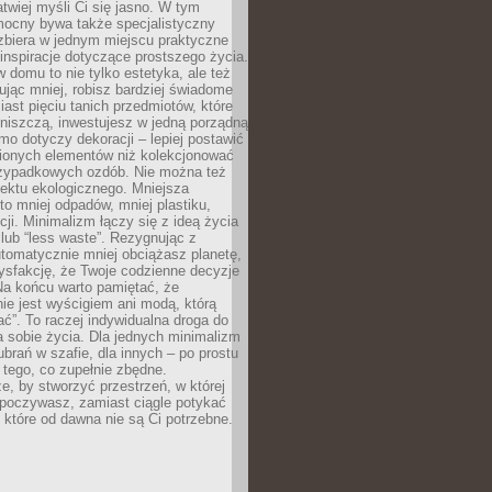
atwiej myśli Ci się jasno. W tym
mocny bywa także specjalistyczny
zbiera w jednym miejscu praktyczne
inspiracje dotyczące prostszego życia.
 domu to nie tylko estetyka, ale też
ując mniej, robisz bardziej świadome
ast pięciu tanich przedmiotów, które
niszczą, inwestujesz w jedną porządną
mo dotyczy dekoracji – lepiej postawić
bionych elementów niż kolekcjonować
przypadkowych ozdób. Nie można też
ektu ekologicznego. Mniejsza
o mniej odpadów, mniej plastiku,
cji. Minimalizm łączy się z ideą życia
 lub “less waste”. Rezygnując z
tomatycznie mniej obciążasz planetę,
tysfakcję, że Twoje codzienne decyzje
Na końcu warto pamiętać, że
ie jest wyścigiem ani modą, którą
ać”. To raczej indywidualna droga do
 sobie życia. Dla jednych minimalizm
brań w szafie, dla innych – po prostu
 tego, co zupełnie zbędne.
e, by stworzyć przestrzeń, w której
poczywasz, zamiast ciągle potykać
, które od dawna nie są Ci potrzebne.