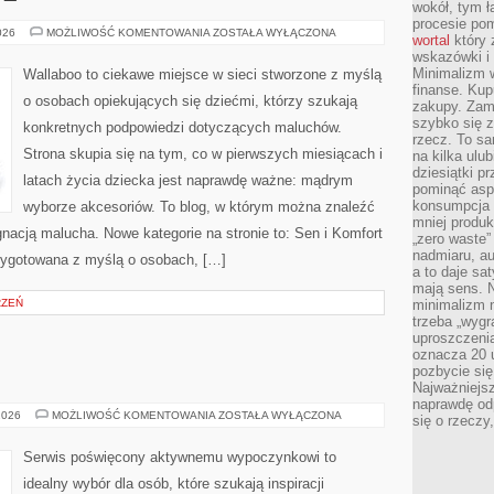
wokół, tym ł
procesie po
EKO
026
MOŻLIWOŚĆ KOMENTOWANIA
ZOSTAŁA WYŁĄCZONA
wortal
który 
I
wskazówki i 
NATURALNIE
Minimalizm w
Wallaboo to ciekawe miejsce w sieci stworzone z myślą
finanse. Kup
o osobach opiekujących się dziećmi, którzy szukają
zakupy. Zami
szybko się z
konkretnych podpowiedzi dotyczących maluchów.
rzecz. To sa
Strona skupia się na tym, co w pierwszych miesiącach i
na kilka ulu
dziesiątki 
latach życia dziecka jest naprawdę ważne: mądrym
pominąć asp
konsumpcja t
wyborze akcesoriów. To blog, w którym można znaleźć
mniej produk
nacją malucha. Nowe kategorie na stronie to: Sen i Komfort
„zero waste”
nadmiaru, au
rzygotowana z myślą o osobach, […]
a to daje sa
mają sens. 
RZEŃ
minimalizm n
trzeba „wygr
uproszczenia
oznacza 20 u
pozbycie się
Najważniejsz
naprawdę od
JACHTY
2026
MOŻLIWOŚĆ KOMENTOWANIA
ZOSTAŁA WYŁĄCZONA
się o rzeczy
I
ŁODZIE
Serwis poświęcony aktywnemu wypoczynkowi to
idealny wybór dla osób, które szukają inspiracji