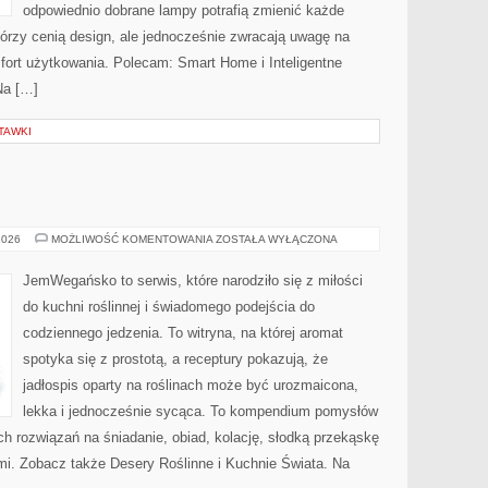
odpowiednio dobrane lampy potrafią zmienić każde
którzy cenią design, ale jednocześnie zwracają uwagę na
fort użytkowania. Polecam: Smart Home i Inteligentne
Na […]
TAWKI
BEZ
2026
MOŻLIWOŚĆ KOMENTOWANIA
ZOSTAŁA WYŁĄCZONA
CUKRU
I
FIT
JemWegańsko to serwis, które narodziło się z miłości
do kuchni roślinnej i świadomego podejścia do
codziennego jedzenia. To witryna, na której aromat
spotyka się z prostotą, a receptury pokazują, że
jadłospis oparty na roślinach może być urozmaicona,
lekka i jednocześnie sycąca. To kompendium pomysłów
ch rozwiązań na śniadanie, obiad, kolację, słodką przekąskę
i. Zobacz także Desery Roślinne i Kuchnie Świata. Na