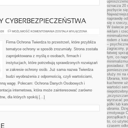
uproszczenia
oznacza 20 u
pozbycie się
Najważniejsz
naprawdę od
Y CYBERBEZPIECZEŃSTWA
się o rzeczy
W świecie p
reklam i rze
PRAWNE
026
MOŻLIWOŚĆ KOMENTOWANIA
ZOSTAŁA WYŁĄCZONA
ASPEKTY
minimalizmow
CYBERBEZPIECZEŃSTWA
rodem z kata
Firma Ochrona Twierdza to przestrzeń, które przybliża
– psychiczne
zagracony, p
tematyce ochrony w sposób zrozumiały. Strona została
łatwiej sprz
zaprojektowana z myślą o osobach, firmach i
tym, co nap
minimalizmu 
instytucjach, które potrzebują sprawdzonych rozwiązań
posiadasz. W
w zakresie ochrony osób. Już sama nazwa Twierdza
pomieszczeni
służy mi na 
budzi wyobrażenia z odpornością, czyli wartościami,
Ubrania, któ
kuchenne uż
omną wagę. Polecam: Ochrona Danych Osobowych i
wartości sen
entacja internetowa, która może zainteresować zarówno
niepotrzebn
„oczyszczani
tne, dla których spokój […]
wyrzucać poł
półki lub ka
ubrania. Dzi
zmotywuje Ci
porządkach p
to, co użyte
IE
czasem odkr