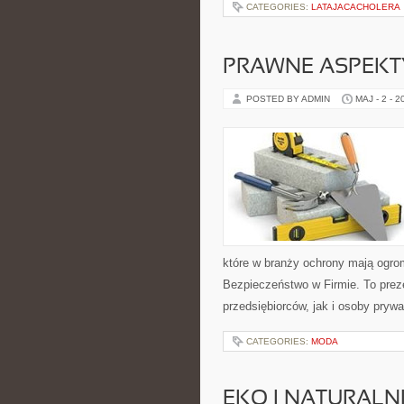
CATEGORIES:
LATAJACACHOLERA
PRAWNE ASPEKT
POSTED BY ADMIN
MAJ - 2 - 2
które w branży ochrony mają ogr
Bezpieczeństwo w Firmie. To prez
przedsiębiorców, jak i osoby prywa
CATEGORIES:
MODA
EKO I NATURALN