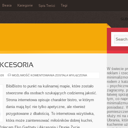
Beata
Kategorie
Tagi
Spis Treści
SUB
AKCESORIA
W świecie p
reklam i rze
EKO
026
MOŻLIWOŚĆ KOMENTOWANIA
ZOSTAŁA WYŁĄCZONA
minimalizmow
GADŻETY
rodem z kata
I
AKCESORIA
– psychiczne
BibiBistro to punkt na kulinarnej mapie, które zostało
zagracony, p
stworzone dla osobach szukających codzienną jakość.
łatwiej sprz
tym, co nap
Strona internetowa opisuje charakter bistro, w którym
minimalizmu 
dania mają być nie tylko apetyczne, ale również
posiadasz. W
pomieszczeni
przygotowane z dbałością. To internetowa wizytówka,
służy mi na 
Ubrania, któ
która może zainteresować miłośników dobrej kuchni,
kuchenne uż
Polecam Eko Gadżety i Akcesoria i Drugie Życie