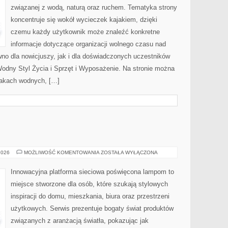
związanej z wodą, naturą oraz ruchem. Tematyka strony
koncentruje się wokół wycieczek kajakiem, dzięki
czemu każdy użytkownik może znaleźć konkretne
informacje dotyczące organizacji wolnego czasu nad
no dla nowicjuszy, jak i dla doświadczonych uczestników
dny Styl Życia i Sprzęt i Wyposażenie. Na stronie można
lakach wodnych, […]
OŚWIETLENIE
2026
MOŻLIWOŚĆ KOMENTOWANIA
ZOSTAŁA WYŁĄCZONA
Innowacyjna platforma sieciowa poświęcona lampom to
miejsce stworzone dla osób, które szukają stylowych
inspiracji do domu, mieszkania, biura oraz przestrzeni
użytkowych. Serwis prezentuje bogaty świat produktów
związanych z aranżacją światła, pokazując jak