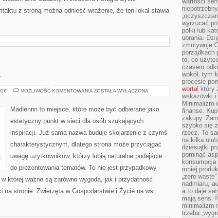
wartości sen
niepotrzebn
taktu z stroną można odnieść wrażenie, że ten lokal stawia
„oczyszczani
wyrzucać poł
półki lub ka
ubrania. Dzi
zmotywuje Ci
porządkach p
to, co użyte
czasem odkr
A
wokół, tym ł
procesie po
wortal
który 
OGRÓD
026
MOŻLIWOŚĆ KOMENTOWANIA
ZOSTAŁA WYŁĄCZONA
wskazówki i 
I
NATURA
Minimalizm w
Madlennn to miejsce, które może być odbierane jako
finanse. Kup
zakupy. Zami
estetyczny punkt w sieci dla osób szukających
szybko się z
inspiracji. Już sama nazwa buduje skojarzenie z czymś
rzecz. To sa
na kilka ulu
charakterystycznym, dlatego strona może przyciągać
dziesiątki 
pominąć asp
uwagę użytkowników, którzy lubią naturalne podejście
konsumpcja t
do prezentowania tematów. To nie jest przypadkowy
mniej produk
„zero waste”
ń, w której ważne są zarówno wygoda, jak i przydatność
nadmiaru, au
 na stronie: Zwierzęta w Gospodarstwie i Życie na wsi.
a to daje sa
mają sens. 
minimalizm n
trzeba „wygr