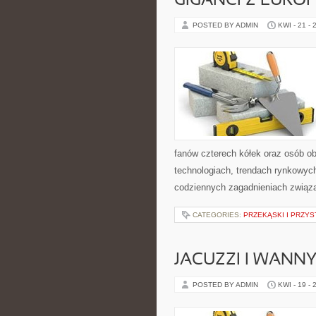
GIGANCI Z EURO
POSTED BY ADMIN
KWI - 21 - 
fanów czterech kółek oraz osób o
technologiach, trendach rynkowych
codziennych zagadnieniach związ
CATEGORIES:
PRZEKĄSKI I PRZYS
JACUZZI I WANN
POSTED BY ADMIN
KWI - 19 - 