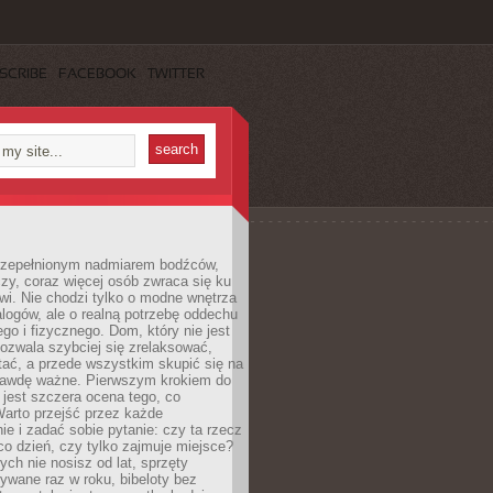
SCRIBE
FACEBOOK
TWITTER
rzepełnionym nadmiarem bodźców,
czy, coraz więcej osób zwraca się ku
i. Nie chodzi tylko o modne wnętrza
logów, ale o realną potrzebę oddechu
go i fizycznego. Dom, który nie jest
ozwala szybciej się zrelaksować,
ątać, a przede wszystkim skupić się na
rawdę ważne. Pierwszym krokiem do
jest szczera ocena tego, co
arto przejść przez każde
e i zadać sobie pytanie: czy ta rzecz
co dzień, czy tylko zajmuje miejsce?
rych nie nosisz od lat, sprzęty
ywane raz w roku, bibeloty bez