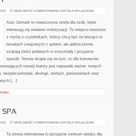
PY
GIGANCI
2026
MOŻLIWOŚĆ KOMENTOWANIA
ZOSTAŁA WYŁĄCZONA
Z
EUROPY
Auto Jarmark to nowoczesna strefa dla osób, które
interesują się światem motoryzacji. To miejsce tworzone
z myślą o czytelnikach, którzy chcą być na bieżąco w
tematach związanych z autami, ale jednocześnie
szukają treści podanych w zrozumiały i przyjazny
sposób. Strona skupia się na tym, co dla kierowców,
bserwujących rozwój branży jest naprawdę ważne: nowych
, bezpieczeństwie, ekologii, testach, porównaniach oraz
anych […]
TAWKI
Y SPA
JACUZZI
2026
MOŻLIWOŚĆ KOMENTOWANIA
ZOSTAŁA WYŁĄCZONA
I
WANNY
SPA
Ta strona internetowa to przyjazne centrum wiedzy dla