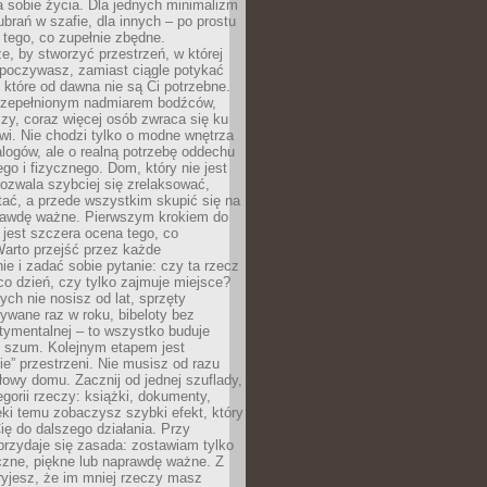
 sobie życia. Dla jednych minimalizm
brań w szafie, dla innych – po prostu
 tego, co zupełnie zbędne.
e, by stworzyć przestrzeń, w której
poczywasz, zamiast ciągle potykać
, które od dawna nie są Ci potrzebne.
rzepełnionym nadmiarem bodźców,
czy, coraz więcej osób zwraca się ku
i. Nie chodzi tylko o modne wnętrza
logów, ale o realną potrzebę oddechu
go i fizycznego. Dom, który nie jest
ozwala szybciej się zrelaksować,
ątać, a przede wszystkim skupić się na
rawdę ważne. Pierwszym krokiem do
jest szczera ocena tego, co
arto przejść przez każde
e i zadać sobie pytanie: czy ta rzecz
co dzień, czy tylko zajmuje miejsce?
rych nie nosisz od lat, sprzęty
ywane raz w roku, bibeloty bez
tymentalnej – to wszystko buduje
y szum. Kolejnym etapem jest
e” przestrzeni. Nie musisz od razu
owy domu. Zacznij od jednej szuflady,
tegorii rzeczy: książki, dokumenty,
ęki temu zobaczysz szybki efekt, który
ę do dalszego działania. Przy
rzydaje się zasada: zostawiam tylko
czne, piękne lub naprawdę ważne. Z
yjesz, że im mniej rzeczy masz