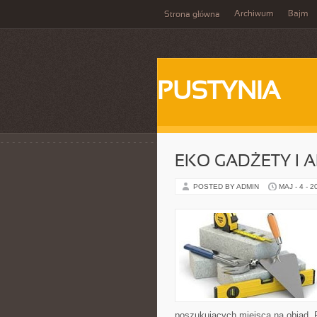
Archiwum
Bajm
Strona główna
PUSTYNIA
EKO GADŻETY I 
POSTED BY ADMIN
MAJ - 4 - 2
poszukujących miejsca na obiad. 