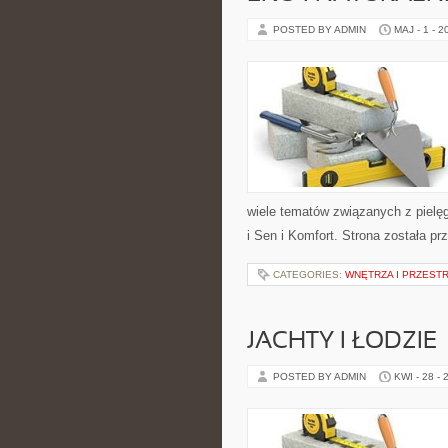
POSTED BY ADMIN
MAJ - 1 - 2
wiele tematów związanych z pielęg
i Sen i Komfort. Strona została p
CATEGORIES:
WNĘTRZA I PRZEST
JACHTY I ŁODZIE
POSTED BY ADMIN
KWI - 28 - 