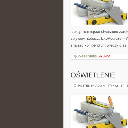
rzeką. To miejsce stworzone zarów
spływów. Zobacz: EkoPodróże – Wo
znaleźć kompendium wiedzy o sz
CATEGORIES:
HYUNDAI
OŚWIETLENIE
POSTED BY ADMIN
KWI - 27 - 