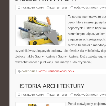
POSTED BY ADMIN
KWI - 19 - 2026
MOŻLIWOŚĆ KOMENTOWA
Ta strona internetowa to pr
osób, które interesują się k
odpoczynku, strefą bąbelko
rozumianym odpoczynkiem. 
zagadnieniach związanych z
Można tu znaleźć merytoryc
czytelników szukających podstaw, ale również dla miłośników do
Zobacz także Sauny i Łaźnie i Sauny i Łaźnie. Dużą zaletą tego m
wszechstronność publikacji. Nie mamy tu do czynienia […]
CATEGORIES:
MÓZG I NEUROPSYCHOLOGIA
HISTORIA ARCHITEKTURY
POSTED BY ADMIN
KWI - 15 - 2026
MOŻLIWOŚĆ KOMENTOWA
Portal poświęcony projektow