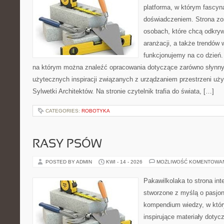
platforma, w którym fascyn
doświadczeniem. Strona zo
osobach, które chcą odkry
aranżacji, a także trendów 
funkcjonujemy na co dzień. 
na którym można znaleźć opracowania dotyczące zarówno słynnych 
użytecznych inspiracji związanych z urządzaniem przestrzeni uż
Sylwetki Architektów. Na stronie czytelnik trafia do świata, […]
CATEGORIES:
ROBOTYKA
RASY PSÓW
POSTED BY ADMIN
KWI - 14 - 2026
MOŻLIWOŚĆ KOMENTOWA
Pakawilkolaka to strona int
stworzone z myślą o pasjon
kompendium wiedzy, w któr
inspirujące materiały dotyc