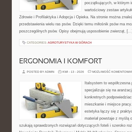
początkujących, w którym in
wartościowy zestaw artykułó
Zdrowie i Profilaktyka i Adopcja i Opieka. Na stronie można znal
przedstawienia wielu ras psów. Dzięki temu miłośnik psów ma m
poszczególnych psów. Opisy obejmują usposobienie zwierząt, […
CATEGORIES:
AGROTURYSTYKA W GÓRACH
ERGONOMIA I KOMFORT
POSTED BY ADMIN
KWI - 13 - 2026
MOŻLIWOŚĆ KOMENTOWA
Italsystem to współczesna p
specjalizuje się na aranżac
konkretnych podpowiedziac
mieszkanie i miejsce pracy
estetyka łączy się z prakt
materiał powstaje z myślą o
szukają sprawdzonych rozwiązań dotyczących foteli i szeroko ro