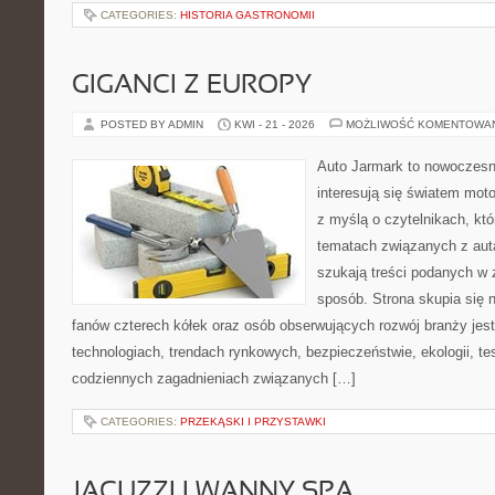
CATEGORIES:
HISTORIA GASTRONOMII
GIGANCI Z EUROPY
POSTED BY ADMIN
KWI - 21 - 2026
MOŻLIWOŚĆ KOMENTOWA
Auto Jarmark to nowoczesna
interesują się światem moto
z myślą o czytelnikach, kt
tematach związanych z aut
szukają treści podanych w 
sposób. Strona skupia się 
fanów czterech kółek oraz osób obserwujących rozwój branży je
technologiach, trendach rynkowych, bezpieczeństwie, ekologii, t
codziennych zagadnieniach związanych […]
CATEGORIES:
PRZEKĄSKI I PRZYSTAWKI
JACUZZI I WANNY SPA