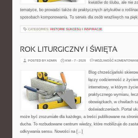
kwiatów do ślubu, ale nie z
tematyce, bo prowadzi także do praktycznych artykułów o roślinac
sposobach komponowania. To serwis dla osób wrażliwych na piękn
CATEGORIES:
HISTORIE SUKCESU I INSPIRACJE
ROK LITURGICZNY I ŚWIĘTA
POSTED BY ADMIN
KWI - 7 - 2026
MOŻLIWOŚĆ KOMENTOWAN
Blog chrześcijański skierow
łączy codzienność z życie
internetowy, w którym życie 
praktycznego wymiaru, lecz
obowiązkach, w chwilach sz
doświadczeniach. Portal uk
może być zrozumiałe dla każdego, a treści publikowane na stron
ducha. To rozbudowane centrum wiedzy, które mobilizuje do zasta
odkrywania sensu. Nowości na […]