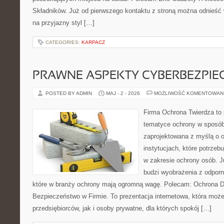
Składników. Już od pierwszego kontaktu z stroną można odnieść w
na przyjazny styl […]
CATEGORIES:
KARPACZ
PRAWNE ASPEKTY CYBERBEZPI
POSTED BY ADMIN
MAJ - 2 - 2026
MOŻLIWOŚĆ KOMENTOWAN
Firma Ochrona Twierdza to p
tematyce ochrony w sposób 
zaprojektowana z myślą o o
instytucjach, które potrze
w zakresie ochrony osób. 
budzi wyobrażenia z odporno
które w branży ochrony mają ogromną wagę. Polecam: Ochrona 
Bezpieczeństwo w Firmie. To prezentacja internetowa, która moż
przedsiębiorców, jak i osoby prywatne, dla których spokój […]