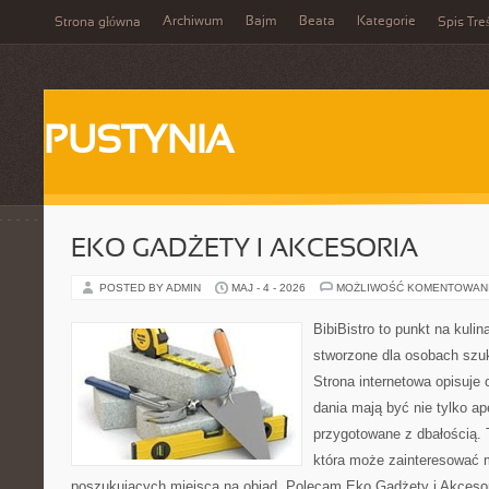
Archiwum
Bajm
Beata
Kategorie
Strona główna
Spis Tre
PUSTYNIA
EKO GADŻETY I AKCESORIA
POSTED BY ADMIN
MAJ - 4 - 2026
MOŻLIWOŚĆ KOMENTOWAN
BibiBistro to punkt na kulin
stworzone dla osobach szu
Strona internetowa opisuje 
dania mają być nie tylko ap
przygotowane z dbałością. 
która może zainteresować m
poszukujących miejsca na obiad. Polecam Eko Gadżety i Akcesori