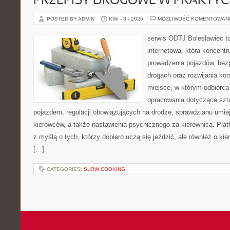
PRZEPISY DROGOWE W PRAKTYC
POSTED BY ADMIN
KWI - 3 - 2026
MOŻLIWOŚĆ KOMENTOWAN
serwis ODTJ Bolesławiec t
internetowa, która koncentr
prowadzenia pojazdów, bez
drogach oraz rozwijania kom
miejsce, w którym odbiorca 
opracowania dotyczące szt
pojazdem, regulacji obowiązujących na drodze, sprawdzianu umie
kierowców, a także nastawienia psychicznego za kierownicą. Pla
z myślą o tych, którzy dopiero uczą się jeździć, ale również o ki
[…]
CATEGORIES:
SLOW COOKING