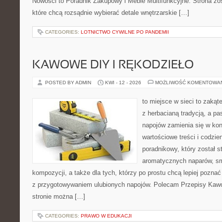
Nowości to Poradnik Zakupowy i Meble Multifunkcyjne. Strona zos
które chcą rozsądnie wybierać detale wnętrzarskie […]
CATEGORIES:
LOTNICTWO CYWILNE PO PANDEMII
KAWOWE DIY I RĘKODZIEŁO
POSTED BY ADMIN
KWI - 12 - 2026
MOŻLIWOŚĆ KOMENTOWA
to miejsce w sieci to zakąt
z herbacianą tradycją, a p
napojów zamienia się w konk
wartościowe treści i codzie
poradnikowy, który został s
aromatycznych naparów, s
kompozycji, a także dla tych, którzy po prostu chcą lepiej pozna
z przygotowywaniem ulubionych napojów. Polecam Przepisy Kaw
stronie można […]
CATEGORIES:
PRAWO W EDUKACJI