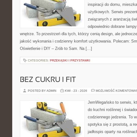
inspiracji do domu, mieszka
użytkowych. Serwis prezent
związanych z aranżacją świ
odpowiednio dobrane lampy 
wnętrze. To przestrzeń dla tych, którzy cenią design, ale jednoc
jakość wykonania i codzienny komfort użytkowania. Polecam: Sma
Oświetlenie i DIY – Zrób to Sam. Na […]
CATEGORIES:
PRZEKĄSKI I PRZYSTAWKI
BEZ CUKRU I FIT
POSTED BY ADMIN
KWI - 23 - 2026
MOŻLIWOŚĆ KOMENTOWA
JemWegańsko to serwis, któ
do kuchni roślinnej i świad
codziennego jedzenia. To wi
spotyka się z prostotą, a r
jadłospis oparty na roślin