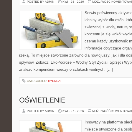
POSTED BY ADMIN
KWI - 28 - 2026
MOŻLIWOŚĆ KOMENTOWA
Serwis poświęcony aktywn
idealny wybór dla osób, któr
związanej z wodą, naturą o
koncentruje się wokół wyci
czemu każdy użytkownik m
informacje dotyczące organ
rzeką. To miejsce stworzone zarówno dla nowicjuszy, jak i dla 
spływów. Zobacz: EkoPodróże – Wodny Styl Życia i Sprzęt i Wyp
znaleźć kompendium wiedzy o szlakach wodnych, […]
CATEGORIES:
HYUNDAI
OŚWIETLENIE
POSTED BY ADMIN
KWI - 27 - 2026
MOŻLIWOŚĆ KOMENTOWA
Innowacyjna platforma sie
miejsce stworzone dla osób