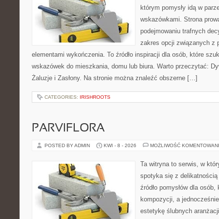
którym pomysły idą w parz
wskazówkami. Strona prowa
podejmowaniu trafnych decy
zakres opcji związanych z 
elementami wykończenia. To źródło inspiracji dla osób, które sz
wskazówek do mieszkania, domu lub biura. Warto przeczytać: Dyw
Żaluzje i Zasłony. Na stronie można znaleźć obszerne […]
CATEGORIES:
IRISHROOTS
PARVIFLORA
POSTED BY ADMIN
KWI - 8 - 2026
MOŻLIWOŚĆ KOMENTOWAN
Ta witryna to serwis, w kt
spotyka się z delikatnością
źródło pomysłów dla osób, 
kompozycji, a jednocześnie
estetykę ślubnych aranżacji