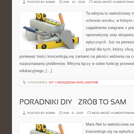
POSTED BY ADMIN
KWI - 10 - 2026
MOŻLIWOŚĆ KOMENTOWA
Ta witryna to wartościowy
ochronie wzroku, w którym 
zagadnienia związane z prac
optometrysty oraz eksperta
optycznych. Już na pierwszy
portal dla tych, którzy chcą
ponieważ treści koncentrują się zarówno na jakości widzenia na co
rozpoznawaniu problemów. Witryna łączy w sobie funkcję przewodn
edukacyjnego, […]
CATEGORIES:
IOT I URZĄDZENIA INTELIGENTNE
PORADNIKI DIY – ZRÓB TO SAM
POSTED BY ADMIN
KWI - 9 - 2026
MOŻLIWOŚĆ KOMENTOWAN
Mars-Net to wartościowa se
koncentruje się na wykończ