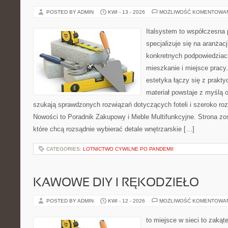
POSTED BY ADMIN
KWI - 13 - 2026
MOŻLIWOŚĆ KOMENTOWA
Italsystem to współczesna p
specjalizuje się na aranżac
konkretnych podpowiedziac
mieszkanie i miejsce pracy
estetyka łączy się z prakt
materiał powstaje z myślą o
szukają sprawdzonych rozwiązań dotyczących foteli i szeroko ro
Nowości to Poradnik Zakupowy i Meble Multifunkcyjne. Strona zos
które chcą rozsądnie wybierać detale wnętrzarskie […]
CATEGORIES:
LOTNICTWO CYWILNE PO PANDEMII
KAWOWE DIY I RĘKODZIEŁO
POSTED BY ADMIN
KWI - 12 - 2026
MOŻLIWOŚĆ KOMENTOWA
to miejsce w sieci to zakąt