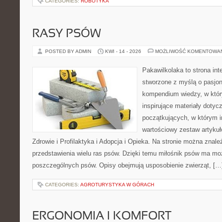
CATEGORIES:
ROBOTYKA
RASY PSÓW
POSTED BY ADMIN
KWI - 14 - 2026
MOŻLIWOŚĆ KOMENTOWA
Pakawilkolaka to strona int
stworzone z myślą o pasjon
kompendium wiedzy, w któr
inspirujące materiały dotyc
początkujących, w którym in
wartościowy zestaw artykułó
Zdrowie i Profilaktyka i Adopcja i Opieka. Na stronie można znal
przedstawienia wielu ras psów. Dzięki temu miłośnik psów ma m
poszczególnych psów. Opisy obejmują usposobienie zwierząt, […
CATEGORIES:
AGROTURYSTYKA W GÓRACH
ERGONOMIA I KOMFORT