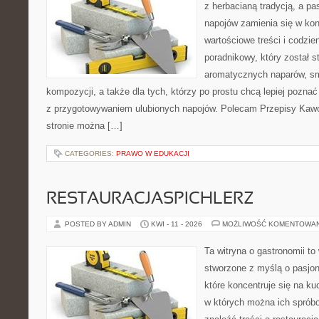
z herbacianą tradycją, a p
napojów zamienia się w konk
wartościowe treści i codzie
poradnikowy, który został s
aromatycznych naparów, s
kompozycji, a także dla tych, którzy po prostu chcą lepiej pozna
z przygotowywaniem ulubionych napojów. Polecam Przepisy Kaw
stronie można […]
CATEGORIES:
PRAWO W EDUKACJI
RESTAURACJASPICHLERZ
POSTED BY ADMIN
KWI - 11 - 2026
MOŻLIWOŚĆ KOMENTOWA
Ta witryna o gastronomii to
stworzone z myślą o pasjon
które koncentruje się na ku
w których można ich sprób