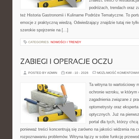
znaleźć treści o restauracj
podróżach, trendach oraz z
też Historia Gastronomii i Kulinarne Podróże Tematyczne. To porta
emocje z praktyczną wiedzą. Odwiedzający znajdzie tutaj nie tylko
szerokie spojrzenie na […]
CATEGORIES:
NOWOŚCI I TRENDY
ZABIEGI I OPERACJE OCZU
POSTED BY ADMIN
KWI - 10 - 2026
MOŻLIWOŚĆ KOMENTOWA
Ta witryna to wartościowy
ochronie wzroku, w którym 
zagadnienia związane z prac
optometrysty oraz eksperta
optycznych. Już na pierwszy
portal dla tych, którzy chcą
ponieważ treści koncentrują się zarówno na jakości widzenia na co
rozpoznawaniu problemów. Witryna łączy w sobie funkcję przewodn