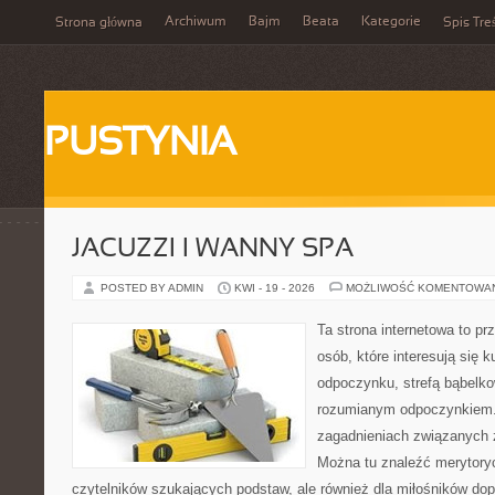
Archiwum
Bajm
Beata
Kategorie
Strona główna
Spis Tre
PUSTYNIA
JACUZZI I WANNY SPA
POSTED BY ADMIN
KWI - 19 - 2026
MOŻLIWOŚĆ KOMENTOWA
Ta strona internetowa to pr
osób, które interesują się k
odpoczynku, strefą bąbelko
rozumianym odpoczynkiem. 
zagadnieniach związanych z
Można tu znaleźć merytoryc
czytelników szukających podstaw, ale również dla miłośników do