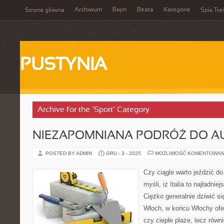
Archiwum
Bajm
Beata
Kategorie
Strona główna
Spis Tre
PUSTYNIA
Archive for the ‘Sport’ Category
NIEZAPOMNIANA PODRÓŻ DO AU
POSTED BY ADMIN
GRU - 3 - 2025
MOŻLIWOŚĆ KOMENTOWAN
Czy ciągle warto jeździć d
myśli, iż Italia to najładnie
Ciężko generalnie dziwić s
Włoch, w końcu Włochy oferu
czy ciepłe plaże, lecz równ