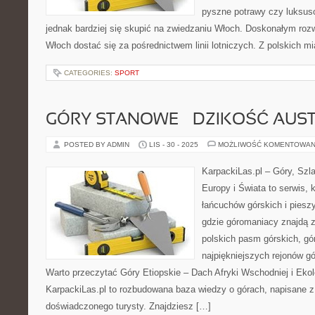
pyszne potrawy czy luksu
jednak bardziej się skupić na zwiedzaniu Włoch. Doskonałym rozw
Włoch dostać się za pośrednictwem linii lotniczych. Z polskich mi
CATEGORIES:
SPORT
GÓRY STANOWE – DZIKOŚĆ AUST
POSTED BY ADMIN
LIS - 30 - 2025
MOŻLIWOŚĆ KOMENTOWAN
KarpackiLas.pl – Góry, Szl
Europy i Świata to serwis, 
łańcuchów górskich i piesz
gdzie góromaniacy znajdą 
polskich pasm górskich, gó
najpiękniejszych rejonów g
Warto przeczytać Góry Etiopskie – Dach Afryki Wschodniej i Ekol
KarpackiLas.pl to rozbudowana baza wiedzy o górach, napisane 
doświadczonego turysty. Znajdziesz […]