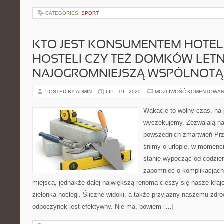
CATEGORIES:
SPORT
KTO JEST KONSUMENTEM HOTELI
HOSTELI CZY TEŻ DOMKÓW LET
NAJOGROMNIEJSZĄ WSPÓLNOTĄ 
POSTED BY ADMIN
LIP - 19 - 2025
MOŻLIWOŚĆ KOMENTOWAN
Wakacje to wolny czas, na j
wyczekujemy. Zezwalają n
powszednich zmartwień Prz
śnimy o urlopie, w momenci
stanie wypocząć od codzie
zapomnieć o komplikacjac
miejsca, jednakże dalej największą renomą cieszy się nasze kra
zielonka noclegi. Śliczne widoki, a także przyjazny naszemu zdro
odpoczynek jest efektywny. Nie ma, bowiem […]