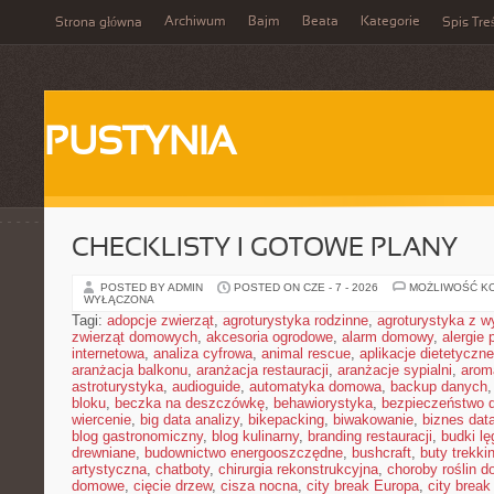
Archiwum
Bajm
Beata
Kategorie
Strona główna
Spis Tre
PUSTYNIA
CHECKLISTY I GOTOWE PLANY
POSTED BY ADMIN
POSTED ON CZE - 7 - 2026
MOŻLIWOŚĆ K
WYŁĄCZONA
Tagi:
adopcje zwierząt
,
agroturystyka rodzinne
,
agroturystyka z 
zwierząt domowych
,
akcesoria ogrodowe
,
alarm domowy
,
alergie
internetowa
,
analiza cyfrowa
,
animal rescue
,
aplikacje dietetyczne
aranżacja balkonu
,
aranżacja restauracji
,
aranżacje sypialni
,
arom
astroturystyka
,
audioguide
,
automatyka domowa
,
backup danych
bloku
,
beczka na deszczówkę
,
behawiorystyka
,
bezpieczeństwo 
wiercenie
,
big data analizy
,
bikepacking
,
biwakowanie
,
biznes data
blog gastronomiczny
,
blog kulinarny
,
branding restauracji
,
budki l
drewniane
,
budownictwo energooszczędne
,
bushcraft
,
buty trekk
artystyczna
,
chatboty
,
chirurgia rekonstrukcyjna
,
choroby roślin 
domowe
,
cięcie drzew
,
cisza nocna
,
city break Europa
,
city break