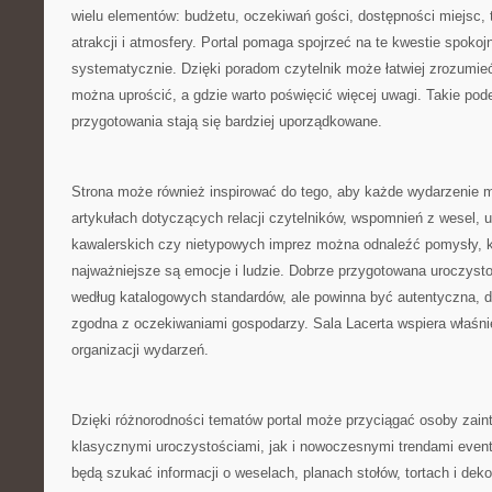
wielu elementów: budżetu, oczekiwań gości, dostępności miejsc, 
atrakcji i atmosfery. Portal pomaga spojrzeć na te kwestie spokojni
systematycznie. Dzięki poradom czytelnik może łatwiej zrozumieć
można uprościć, a gdzie warto poświęcić więcej uwagi. Takie pode
przygotowania stają się bardziej uporządkowane.
Strona może również inspirować do tego, aby każde wydarzenie m
artykułach dotyczących relacji czytelników, wspomnień z wesel, 
kawalerskich czy nietypowych imprez można odnaleźć pomysły, k
najważniejsze są emocje i ludzie. Dobrze przygotowana uroczysto
według katalogowych standardów, ale powinna być autentyczna, 
zgodna z oczekiwaniami gospodarzy. Sala Lacerta wspiera właśnie
organizacji wydarzeń.
Dzięki różnorodności tematów portal może przyciągać osoby zai
klasycznymi uroczystościami, jak i nowoczesnymi trendami even
będą szukać informacji o weselach, planach stołów, tortach i dekor