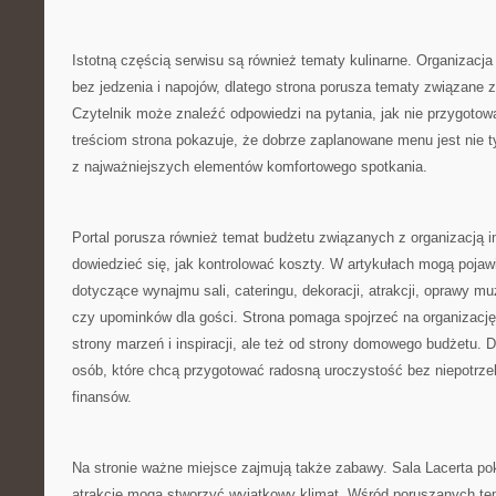
Istotną częścią serwisu są również tematy kulinarne. Organizacj
bez jedzenia i napojów, dlatego strona porusza tematy związane
Czytelnik może znaleźć odpowiedzi na pytania, jak nie przygotow
treściom strona pokazuje, że dobrze zaplanowane menu jest nie t
z najważniejszych elementów komfortowego spotkania.
Portal porusza również temat budżetu związanych z organizacją 
dowiedzieć się, jak kontrolować koszty. W artykułach mogą pojaw
dotyczące wynajmu sali, cateringu, dekoracji, atrakcji, oprawy mu
czy upominków dla gości. Strona pomaga spojrzeć na organizację
strony marzeń i inspiracji, ale też od strony domowego budżetu. D
osób, które chcą przygotować radosną uroczystość bez niepotrz
finansów.
Na stronie ważne miejsce zajmują także zabawy. Sala Lacerta po
atrakcje mogą stworzyć wyjątkowy klimat. Wśród poruszanych t