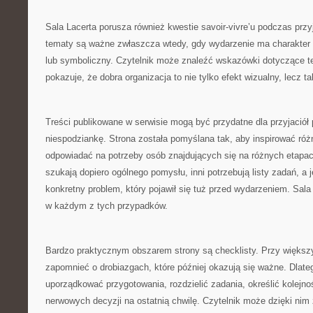
Sala Lacerta porusza również kwestie savoir-vivre’u podczas przyj
tematy są ważne zwłaszcza wtedy, gdy wydarzenie ma charakter ro
lub symboliczny. Czytelnik może znaleźć wskazówki dotyczące teg
pokazuje, że dobra organizacja to nie tylko efekt wizualny, lecz t
Treści publikowane w serwisie mogą być przydatne dla przyjaciół
niespodziankę. Strona została pomyślana tak, aby inspirować róż
odpowiadać na potrzeby osób znajdujących się na różnych etapa
szukają dopiero ogólnego pomysłu, inni potrzebują listy zadań, a 
konkretny problem, który pojawił się tuż przed wydarzeniem. Sa
w każdym z tych przypadków.
Bardzo praktycznym obszarem strony są checklisty. Przy większ
zapomnieć o drobiazgach, które później okazują się ważne. Dlate
uporządkować przygotowania, rozdzielić zadania, określić kolejno
nerwowych decyzji na ostatnią chwilę. Czytelnik może dzięki nim