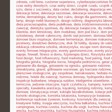
zdrowia
,
cold brew
,
customer experience
,
cyberbezpieczeństwo f
czas wolny dorosłych
,
czas wolny dzieci
,
czujnik czadu
,
czujnik
ryżu
,
dania z soczewicy
,
data center
,
decluttering
,
degustacja win
dekoracje letnie
,
dekoracje sezonowe
,
dekoracje wiosenne
,
dekor
tortów
,
dermatologia
,
desery bez cukru
,
design dla gastronomii
,
de
lamp
,
design mebli biurowych
,
design roślinny
,
diagnostyka labora
dieta przeciwzapalna
,
dieta pudełkowa
,
dieta śródziemnomorska d
zwierząt
,
dietetyka sportowa
,
diy dekoracje świąteczne
,
diy meble
klientów
,
dom letniskowy
,
dom modułowy
,
dom pod klucz
,
dom pr
szkieletowy
,
domek całoroczny
,
domki nad jeziorem
,
domowa bibl
domowe biuro inspiracje
,
domowe fermentacje
,
domowe makarony
przetwory
,
doradztwo dietetyczne
,
druk 3d hobby
,
dywany do salo
edukacja zdrowotna szkolna
,
ekoturystyka
,
escape room domowy
eventy firmowe integracyjne
,
eventy gastronomiczne
,
eventy prz
napoje
,
firewall
,
fitness w domu
,
fizjoterapia dzieci
,
florystyka do
food design
,
food influencerzy
,
food marketing
,
food pairing
,
food 
fotografia górska
,
fotografia nocna
,
fotografia podróżnicza
,
garaż 
gotowanie dla dwojga
,
gotowanie na ognisku
,
gotowanie rodzinne
,
interaktywna
,
gravel
,
grillowanie sezonowe
,
gry karciane rodzinne
planszowe strategiczne
,
gry zespołowe
,
hamakowanie
,
herbata m
rodzinne
,
hotele dla zwierząt
,
hummus domowy
,
hydroponika do
inspekcje budowlane
,
integracja outdoor
,
inteligentne oświetlenie
,
termiczne
,
jedzenie intuicyjne
,
kącik czytelniczy
,
kampery
,
karmni
specialty
,
kawalerka aranżacja
,
kayaking
,
kemping rodzinny
,
kemp
domowe
,
klimatyzacja smart
,
koktajle bezalkoholowe
,
kolacje je
kominki ekologiczne
,
komórka lokatorska
,
kompozycje kwiatowe
,
konferencje naukowe żywienie
,
konkursy
,
kosmetyki dla zwierząt
kreatywne hobby
,
księga wieczysta
,
kuchnia bałkańska
,
kuchnia b
campingowa
,
kuchnia czeska
,
kuchnia dla singli
,
kuchnia francus
grecka
,
kuchnia gruzińska
,
kuchnia hiszpańska
,
kuchnia indyjska