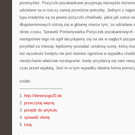
przemyśleć. Pożyczki pozabankowe przyjmują niezwykle różnoro
udzielane na w rzeczy samej przeróżne potrzeby. Jednym z najpo
typu kredytów są na pewno pożyczki chwilówki, jakie jak sama n
długoterminowych różnią się w głównej mierze tym, ze udzielane
okres czasu. Sprawdź Porównywarka Pożyczek pozabankowych –
następstwie tego na ogół decydujemy się na nie w nagłych przyp
przykład za miesiąc będziemy posiadać ustaloną sumę, którą mu
też wysokość kredytu nie jest również ogromna w wypadku chwil
niesłychanie właściwe rozwiązanie, kiedy przydarzą się nam nies
czas przed wypłatą. Jest to w tym wypadku idealna forma pomocy
źródło:
———————————
1.
http://dereinzige20.de
2.
przeczytaj więcej
3.
przejdź do artykułu
4.
sprawdź ofertę
5.
tutaj