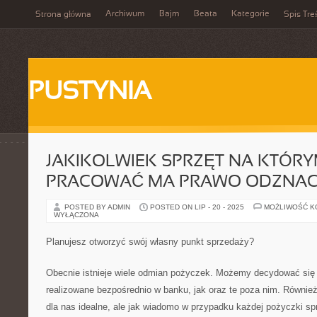
Archiwum
Bajm
Beata
Kategorie
Strona główna
Spis Tre
PUSTYNIA
JAKIKOLWIEK SPRZĘT NA KTÓR
PRACOWAĆ MA PRAWO ODZNAC
POSTED BY ADMIN
POSTED ON LIP - 20 - 2025
MOŻLIWOŚĆ 
WYŁĄCZONA
Planujesz otworzyć swój własny punkt sprzedaży?
Obecnie istnieje wiele odmian pożyczek. Możemy decydować się 
realizowane bezpośrednio w banku, jak oraz te poza nim. Również 
dla nas idealne, ale jak wiadomo w przypadku każdej pożyczki sp