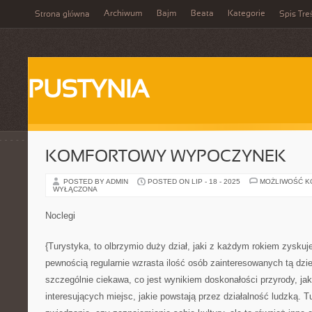
Archiwum
Bajm
Beata
Kategorie
Strona główna
Spis Tre
PUSTYNIA
KOMFORTOWY WYPOCZYNEK
POSTED BY ADMIN
POSTED ON LIP - 18 - 2025
MOŻLIWOŚĆ 
WYŁĄCZONA
Noclegi
{Turystyka, to olbrzymio duży dział, jaki z każdym rokiem zyskuje
pewnością regularnie wzrasta ilość osób zainteresowanych tą dzie
szczególnie ciekawa, co jest wynikiem doskonałości przyrody, jak
interesujących miejsc, jakie powstają przez działalność ludzką. Tu