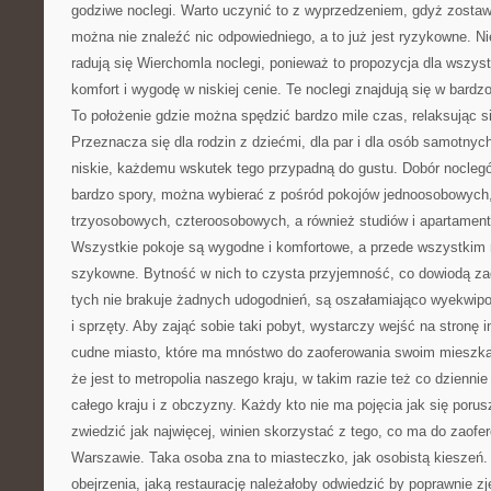
godziwe noclegi. Warto uczynić to z wyprzedzeniem, gdyż zostaw
można nie znaleźć nic odpowiedniego, a to już jest ryzykowne. Ni
radują się Wierchomla noclegi, ponieważ to propozycja dla wszys
komfort i wygodę w niskiej cenie. Te noclegi znajdują się w bardzo 
To położenie gdzie można spędzić bardzo mile czas, relaksując s
Przeznacza się dla rodzin z dziećmi, dla par i dla osób samotnyc
niskie, każdemu wskutek tego przypadną do gustu. Dobór noclegó
bardzo spory, można wybierać z pośród pokojów jednoosobowyc
trzyosobowych, czteroosobowych, a również studiów i apartamen
Wszystkie pokoje są wygodne i komfortowe, a przede wszystkim
szykowne. Bytność w nich to czysta przyjemność, co dowiodą zad
tych nie brakuje żadnych udogodnień, są oszałamiająco wyekwip
i sprzęty. Aby zająć sobie taki pobyt, wystarczy wejść na stronę
cudne miasto, które ma mnóstwo do zaoferowania swoim mieszkań
że jest to metropolia naszego kraju, w takim razie też co dziennie
całego kraju i z obczyzny. Każdy kto nie ma pojęcia jak się por
zwiedzić jak najwięcej, winien skorzystać z tego, co ma do zaof
Warszawie. Taka osoba zna to miasteczko, jak osobistą kieszeń.
obejrzenia, jaką restaurację należałoby odwiedzić by poprawnie zje