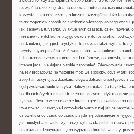
zwiedzanie, czy zaznajamianie sobie kultury, ale to również inne 
rozwijać tę dziedzinę. Jest to cudowna metoda poznawania świata,
korzysta i jaka dostarcza tym ludziom szczególnie dużo fantasty
także wspaniały sposób na spędzanie własnego wolnego czasu, 
jaki zapewnia turystyka. W aktualnych czasach, dzięki łatwemu 
niesamowicie dokładnie przygotować się do różnorakich podróży, 
na dziedzinę, jaką jest turystyka. To pozwala także wybrać trasę,
turystycznych podążać. Możliwości, które w aktualnych czasach 
i dla każdego człowieka ogromnie komfortowe, co sprawia, że ta d
interesująca i nie dająca o sobie zapomnieć. Zdecydowanie turysty
należy propagować na wszelkie możliwe sposoby, gdyż w taki sp
żeby tak fascynująca dziedzina ulegała dalszemu postępowi, z 
będą zyskiwać wiele korzyści. Należy pamiętać, że turystyka to 
bo dla niektórych ludzi jest to metoda na życie, gdyż mogą się po
życiowo. Jest to więc ogromnie interesujące i pozwalające na na
inwestować w turystykę i oczywiście warto z niej jak najbardziej
człowiekowi od czasu do czasu przyda się odsapnięcie w wygod
jest niesłychanie wiele, wystarczy wybrać dla siebie najlepsze po
oczekiwania. Decydując się na wyjazd na ferie lub wczasy, powinn