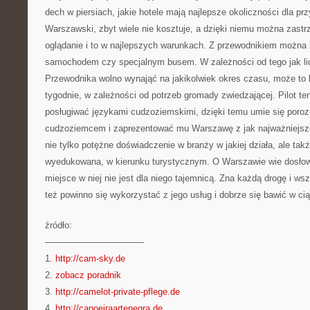
dech w piersiach, jakie hotele mają najlepsze okoliczności dla pr
Warszawski, zbyt wiele nie kosztuje, a dzięki niemu można zastr
oglądanie i to w najlepszych warunkach. Z przewodnikiem można 
samochodem czy specjalnym busem. W zależności od tego jak lic
Przewodnika wolno wynająć na jakikolwiek okres czasu, może to 
tygodnie, w zależności od potrzeb gromady zwiedzającej. Pilot ten 
posługiwać językami cudzoziemskimi, dzięki temu umie się poro
cudzoziemcem i zaprezentować mu Warszawę z jak najważniejsze
nie tylko potężne doświadczenie w branży w jakiej działa, ale takż
wyedukowana, w kierunku turystycznym. O Warszawie wie dosło
miejsce w niej nie jest dla niego tajemnicą. Zna każdą drogę i 
też powinno się wykorzystać z jego usług i dobrze się bawić w c
źródło:
———————————
1.
http://cam-sky.de
2.
zobacz poradnik
3.
http://camelot-private-pflege.de
4.
http://capoeiraartenegra.de