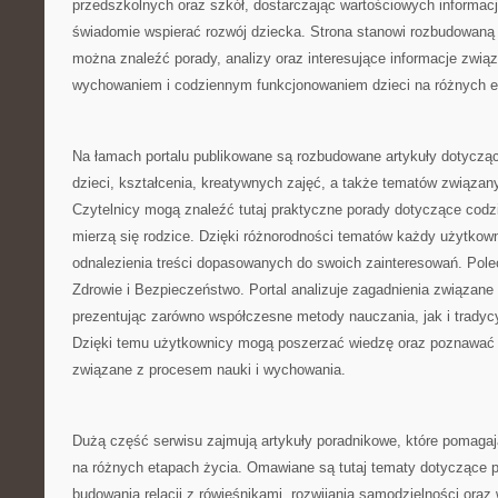
przedszkolnych oraz szkół, dostarczając wartościowych informacji
świadomie wspierać rozwój dziecka. Strona stanowi rozbudowaną 
można znaleźć porady, analizy oraz interesujące informacje zwią
wychowaniem i codziennym funkcjonowaniem dzieci na różnych e
Na łamach portalu publikowane są rozbudowane artykuły dotyczą
dzieci, kształcenia, kreatywnych zajęć, a także tematów związan
Czytelnicy mogą znaleźć tutaj praktyczne porady dotyczące cod
mierzą się rodzice. Dzięki różnorodności tematów każdy użytko
odnalezienia treści dopasowanych do swoich zainteresowań. Po
Zdrowie i Bezpieczeństwo. Portal analizuje zagadnienia związan
prezentując zarówno współczesne metody nauczania, jak i trad
Dzięki temu użytkownicy mogą poszerzać wiedzę oraz poznawać
związane z procesem nauki i wychowania.
Dużą część serwisu zajmują artykuły poradnikowe, które pomagaj
na różnych etapach życia. Omawiane są tutaj tematy dotyczące p
budowania relacji z rówieśnikami, rozwijania samodzielności ora