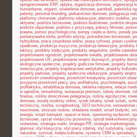
oprogramowanie ERP
,
optyka
,
organizacja domowa
,
organizacja k
humanitarne
,
origami
,
oświetlenie domowe
,
paintball
,
paleniska o
patenty
,
personal branding
,
piekarnictwo domowe
,
pielęgnacja nat
platformy chmurowe
,
platformy edukacyjne
,
płatności mobilne
,
po
aktywne
,
podróże biznesowe
,
podróże budżetowe
,
podróże ekspe
podróże objazdowe
,
podróże z przyczepą
,
pokazy filmowe
,
pomoc
prawna
,
pomoc psychologiczna
,
pompy ciepła w domu
,
porady p
porównywarka lotów
,
portfolio artysty
,
pośrednictwo biznesowe
,
po
hybrydowa
,
praca zespołowa online
,
prasa cyfrowa
,
prawo cywiln
spadkowe
,
produkcja muzyczna
,
produkcja telewizyjna
,
produkty 
laktozy
,
produkty tradycyjne
,
produkty wegańskie
,
profile zawodo
projektowanie ogrodzeń
,
projektowanie światła
,
projektowanie ubr
projektowanie UX
,
projektowanie wnętrz biurowych
,
projekty dom
ekologiczne społeczne
,
projekty graficzne firmowe
,
projekty huma
inwestycyjne
,
projekty krajobrazowe wertykalne
,
projekty kultural
projekty parkowe
,
projekty społeczne edukacyjne
,
projekty wnętrz
przestrzeń coworkingowa
,
przestrzeń kreatywna
,
przestrzeń otwar
przyjazna przestrzeń pracy
,
psy profilaktyka
,
psychoterapia
,
puzz
profilaktyka
,
rehabilitacja domowa
,
reklama natywna
,
relacje medi
w ogrodzie
,
remarketing
,
restauracje premium
,
roboty domowe
,
ro
finanse
,
rośliny doniczkowe pielęgnacja
,
rośliny egzotyczne
,
rowe
domowa
,
rozwój osobisty online
,
rynek lokalny
,
rynek sztuki
,
rynk
techniczny
,
rzeźba
,
scrapbooking
,
SEO techniczne
,
serowarstwo
neuronowe
,
skincare routine
,
składanie modeli
,
smart budynki
,
sma
energia
,
smart transport
,
spacer w lesie
,
sponsoring wydarzeń
,
sp
biznesowe
,
sprzęt medyczny przenośny
,
sprzęt telekonferencyjny
stolarstwo
,
strategia marki
,
strategia PR
,
strategie marketingowe
,
glamour
,
styl klasyczny
,
styl pracy zdalnej
,
styl rustykalny
,
suplem
naturalne
,
survival
,
święta kulinarne
,
systemy CRM w sprzedaży
,