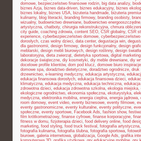
domowe
,
bezpieczeństwo finansowe rodzin
,
big data analizy
,
biod
biznes Azja
,
biznes data-driven
,
biznes edukacyjny
,
biznes ekolo
biznes lokalny
,
biznes USA
,
bizuteria handmade
,
biżuteria premi
kulinarny
,
blog literacki
,
branding firmowy
,
branding osobisty
,
brand
wizualny
,
budownictwo drewniane
,
budownictwo energooszczędne
artystyczna
,
chatboty
,
chirurgia rekonstrukcyjna
,
chmura obliczen
city guide
,
coaching zdrowia
,
content SEO
,
CSR globalny
,
CSR st
experience
,
cyberbezpieczeństwo domowe
,
cyberbezpieczeństwo
dorosłych
,
czas wolny dzieci
,
data center
,
degustacja win
,
degust
dla gastronomii
,
design firmowy
,
design funkcjonalny
,
design grafi
meblarski
,
design mebli biurowych
,
design roślinny
,
design światła
laboratoryjna
,
dieta zwierząt
,
dietetyka sportowa
,
digital marketing
dekoracje świąteczne
,
diy kosmetyki
,
diy meble drewniane
,
diy w
docelowe profile klientów
,
dom pod klucz
,
domowe biuro inspiracje
domowe spa
,
doradztwo dietetyczne
,
doradztwo ogrodnicze
,
druk
drzewnictwo
,
e-learning medyczny
,
edukacja artystyczna
,
edukacj
edukacja finansowa dorosłych
,
edukacja finansowa dzieci
,
edukac
klimatyczna
,
edukacja medyczna
,
edukacja techniczna
,
edukacj
zdrowotna dzieci
,
edukacja zdrowotna szkolna
,
ekologia miejska
,
ekologiczne ogrodnictwo
,
ekonomia społeczna
,
ekoturystyka
,
ele
medyczna
,
elektronika mobilna
,
energia cieplna
,
energia jądrowa
,
room domowy
,
event video
,
eventy biznesowe
,
eventy filmowe
,
ev
eventy gastronomiczne
,
eventy kulturalne
,
eventy polityczne
,
eve
społeczne
,
eventy sportowe
,
Facebook Ads
,
fashion show
,
festiw
film krótkometrażowy
,
finanse cyfrowe
,
finanse korporacyjne
,
fina
fitness w domu
,
fizjoterapia dzieci
,
food delivery online
,
food desi
marketing
,
food styling
,
food truck festival
,
fotografia artystyczna
fotografia kulinarna
,
fotografia ślubna
,
fotografia sportowa
,
fotowol
biurowe
,
galeria internetowa
,
globalizacja
,
Google Ads
,
grafika int
komputerowa 3D
,
grafika użytkowa
,
gry edukacyjne mobilne
,
gry 