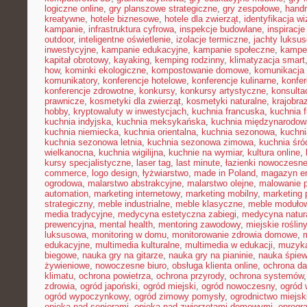
logiczne online
,
gry planszowe strategiczne
,
gry zespołowe
,
hand
kreatywne
,
hotele biznesowe
,
hotele dla zwierząt
,
identyfikacja w
kampanie
,
infrastruktura cyfrowa
,
inspekcje budowlane
,
inspiracje
outdoor
,
inteligentne oświetlenie
,
izolacje termiczne
,
jachty luksu
inwestycyjne
,
kampanie edukacyjne
,
kampanie społeczne
,
kampe
kapitał obrotowy
,
kayaking
,
kemping rodzinny
,
klimatyzacja smart
how
,
kominki ekologiczne
,
kompostowanie domowe
,
komunikacja 
komunikatory
,
konferencje hotelowe
,
konferencje kulinarne
,
konfe
konferencje zdrowotne
,
konkursy
,
konkursy artystyczne
,
konsulta
prawnicze
,
kosmetyki dla zwierząt
,
kosmetyki naturalne
,
krajobra
hobby
,
kryptowaluty w inwestycjach
,
kuchnia francuska
,
kuchnia f
kuchnia indyjska
,
kuchnia meksykańska
,
kuchnia międzynarodow
kuchnia niemiecka
,
kuchnia orientalna
,
kuchnia sezonowa
,
kuchni
kuchnia sezonowa letnia
,
kuchnia sezonowa zimowa
,
kuchnia śr
wielkanocna
,
kuchnia wigilijna
,
kuchnie na wymiar
,
kultura online
,
kursy specjalistyczne
,
laser tag
,
last minute
,
łazienki nowoczesn
commerce
,
logo design
,
łyżwiarstwo
,
made in Poland
,
magazyn en
ogrodowa
,
malarstwo abstrakcyjne
,
malarstwo olejne
,
malowanie 
automation
,
marketing internetowy
,
marketing mobilny
,
marketing 
strategiczny
,
meble industrialne
,
meble klasyczne
,
meble moduło
media tradycyjne
,
medycyna estetyczna zabiegi
,
medycyna natur
prewencyjna
,
mental health
,
mentoring zawodowy
,
miejskie rośliny
luksusowa
,
monitoring w domu
,
monitorowanie zdrowia domowe
,
edukacyjne
,
multimedia kulturalne
,
multimedia w edukacji
,
muzyka
biegowe
,
nauka gry na gitarze
,
nauka gry na pianinie
,
nauka śpie
żywieniowe
,
nowoczesne biuro
,
obsługa klienta online
,
ochrona d
klimatu
,
ochrona powietrza
,
ochrona przyrody
,
ochrona systemów
zdrowia
,
ogród japoński
,
ogród miejski
,
ogród nowoczesny
,
ogród 
ogród wypoczynkowy
,
ogród zimowy pomysły
,
ogrodnictwo miejsk
opieka nad seniorami
,
opieka nad zwierzętami domowymi
,
oprogr