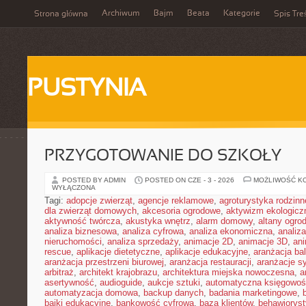
Archiwum
Bajm
Beata
Kategorie
Strona główna
Spis Tre
PUSTYNIA
PRZYGOTOWANIE DO SZKOŁY
POSTED BY ADMIN
POSTED ON CZE - 3 - 2026
MOŻLIWOŚĆ K
WYŁĄCZONA
Tagi:
adopcje zwierząt
,
agencje reklamowe
,
agroturystyka rodzinn
dla zwierząt domowych
,
akcesoria ogrodowe
,
aktywizm ekologicz
aktywność twórcza
,
akustyka wnętrz
,
alarm domowy
,
altany ogro
analiza biznesowa
,
analiza cyfrowa
,
analiza ekonomiczna
,
analiz
nieruchomości
,
analiza sprzedaży
,
animacje 2D
,
animacje 3D
,
an
rescue
,
aplikacje dietetyczne
,
aplikacje edukacyjne
,
aranżacja ba
aranżacja przestrzeni biurowej
,
aranżacja restauracji
,
aranżacje sy
arbitraż
,
architekt krajobrazu
,
architektura miejska nowoczesna
,
a
asertywność
,
audioguide
,
aukcje sztuki
,
automatyczna księgowo
automatyzacja domowa
,
backup danych
,
badania marketingowe
,
bajki edukacyjne
,
bankowość cyfrowa
,
baza klientów
,
behawiorys