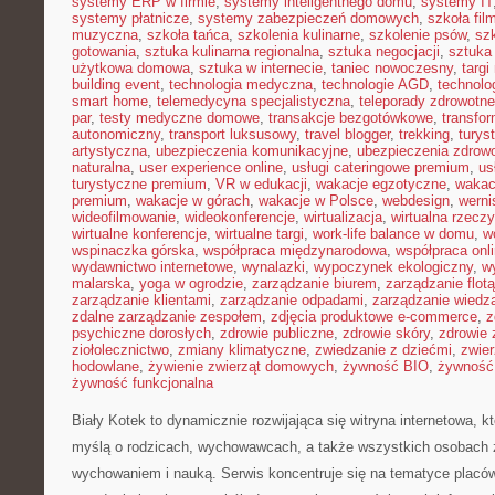
systemy ERP w firmie
,
systemy inteligentnego domu
,
systemy IT
systemy płatnicze
,
systemy zabezpieczeń domowych
,
szkoła fil
muzyczna
,
szkoła tańca
,
szkolenia kulinarne
,
szkolenie psów
,
szk
gotowania
,
sztuka kulinarna regionalna
,
sztuka negocjacji
,
sztuka
użytkowa domowa
,
sztuka w internecie
,
taniec nowoczesny
,
targi
building event
,
technologia medyczna
,
technologie AGD
,
technolo
smart home
,
telemedycyna specjalistyczna
,
teleporady zdrowotne
par
,
testy medyczne domowe
,
transakcje bezgotówkowe
,
transfo
autonomiczny
,
transport luksusowy
,
travel blogger
,
trekking
,
turys
artystyczna
,
ubezpieczenia komunikacyjne
,
ubezpieczenia zdrow
naturalna
,
user experience online
,
usługi cateringowe premium
,
us
turystyczne premium
,
VR w edukacji
,
wakacje egzotyczne
,
wakac
premium
,
wakacje w górach
,
wakacje w Polsce
,
webdesign
,
werni
wideofilmowanie
,
wideokonferencje
,
wirtualizacja
,
wirtualna rzecz
wirtualne konferencje
,
wirtualne targi
,
work-life balance w domu
,
w
wspinaczka górska
,
współpraca międzynarodowa
,
współpraca onl
wydawnictwo internetowe
,
wynalazki
,
wypoczynek ekologiczny
,
w
malarska
,
yoga w ogrodzie
,
zarządzanie biurem
,
zarządzanie flotą
zarządzanie klientami
,
zarządzanie odpadami
,
zarządzanie wiedz
zdalne zarządzanie zespołem
,
zdjęcia produktowe e-commerce
,
z
psychiczne dorosłych
,
zdrowie publiczne
,
zdrowie skóry
,
zdrowie 
ziołolecznictwo
,
zmiany klimatyczne
,
zwiedzanie z dziećmi
,
zwie
hodowlane
,
żywienie zwierząt domowych
,
żywność BIO
,
żywność 
żywność funkcjonalna
Biały Kotek to dynamicznie rozwijająca się witryna internetowa, k
myślą o rodzicach, wychowawcach, a także wszystkich osobach 
wychowaniem i nauką. Serwis koncentruje się na tematyce placó